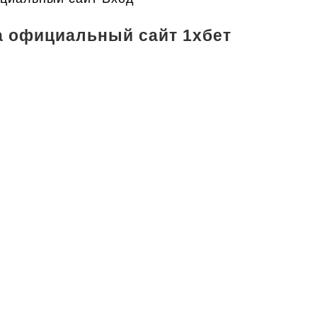
на официальный сайт 1хбет