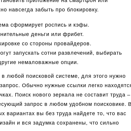
становить приложение на смартфон или
но навсегда забыть про блокировку.
тема сформирует роспись и кэфы.
лнительные деньги или фрибет.
кировке со стороны провайдеров.
гут запускать сотни развлечений, выбирать
другие немаловажные опции.
 в любой поисковой системе, для этого нужно
запрос. Обычно нужные ссылки легко находятс
чках. Поиск нового зеркала не составит труда –
ресующий запрос в любом удобном поисковике. 
 вариантах вы без труда найдете то, что вас
изайн и вся задумка сохранены, что сильно