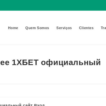
Home
Quem Somos
Serviços
Clientes
Tr
чее 1ХБЕТ официальный
циальный сайт Вход