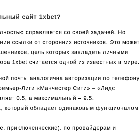
ьный сайт 1xbet?
лностью справляется со своей задачей. Но
нии ссылки от сторонних источников. Это може
шенников, цель которых завладеть личными
ора 1xbet считается одной из известных в мире
ной почты аналогична авторизации по телефону
ремьер-Лиги «Манчестер Сити» – «Лидс
яет 0.5, а максимальный – 9.5.
та, который обладает одинаковым функционалом
е, приключенческие), по провайдерам и