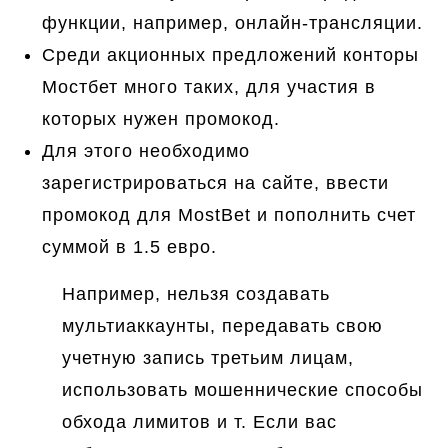
функции, например, онлайн-трансляции.
Среди акционных предложений конторы
Мостбет много таких, для участия в
которых нужен промокод.
Для этого необходимо
зарегистрироваться на сайте, ввести
промокод для MostBet и пополнить счет
суммой в 1.5 евро.
Например, нельзя создавать
мультиаккаунты, передавать свою
учетную запись третьим лицам,
использовать мошеннические способы
обхода лимитов и т. Если вас