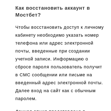
Как восстановить аккаунт в
Мостбет?
Чтобы восстановить доступ к личному
кабинету необходимо указать номер
телефона или адрес электронной
почты, введенные при создании
учетной записи. Информацию о
сбросе пароля пользователь получит
в СМС сообщении или письме на
введенный адрес электронной почты.
Далее вход на сайт как с обычным
паролем.