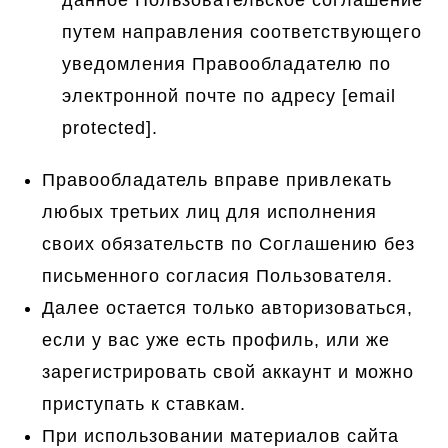
данное Пользовательское соглашение
путем направления соответствующего
уведомления Правообладателю по
электронной почте по адресу [email
protected].
Правообладатель вправе привлекать
любых третьих лиц для исполнения
своих обязательств по Соглашению без
письменного согласия Пользователя.
Далее остается только авторизоваться,
если у вас уже есть профиль, или же
зарегистрировать свой аккаунт и можно
приступать к ставкам.
При использовании материалов сайта