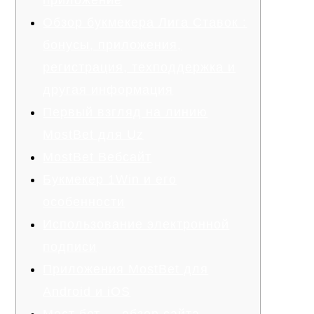
приложение
Обзор букмекера Лига Ставок :
бонусы, приложения,
регистрация, техподдержка и
другая информация
Первый взгляд на линию
MostBet для Uz
MostBet Вебсайт
Букмекер 1Win и его
особенности
Использование электронной
подписи
Приложения MostBet для
Android и iOS