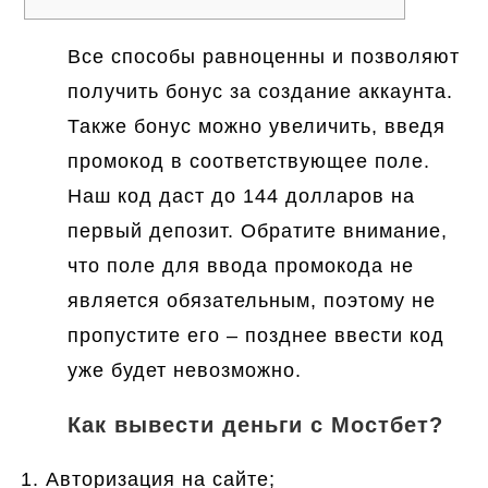
Все способы равноценны и позволяют
получить бонус за создание аккаунта.
Также бонус можно увеличить, введя
промокод в соответствующее поле.
Наш код даст до 144 долларов на
первый депозит. Обратите внимание,
что поле для ввода промокода не
является обязательным, поэтому не
пропустите его – позднее ввести код
уже будет невозможно.
Как вывести деньги с Мостбет?
Авторизация на сайте;