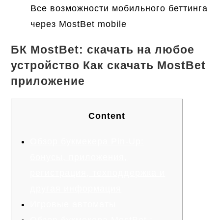
Все возможности мобильного беттинга
через MostBet mobile
БК MostBet: скачать на любое
устройство Как скачать MostBet
приложение
Content
Обзор букмекера Pin-Up:
бонусы, приложения,
регистрация, техподдержка и
другая информация
Игровые автоматы