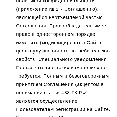
политикой конфиденциальности
(приложение № 1 к Соглашению),
являющейся неотъемлемой частью
Соглашения. Правообладатель имеет
право в одностороннем порядке
изменять (модифицировать) Сайт с
целью улучшения его потребительских
свойств. Специального уведомления
Пользователя о таких изменениях не
требуется. Полным и безоговорочным
принятием Соглашения (акцептом в
понимании статьи 438 ГК РФ)
является осуществление
Пользователем регистрации на Сайте.