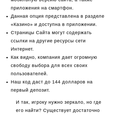
приложения на смартфон.
Данная опция представлена в разделе
«Казино» и доступна в приложении.
Страницы Сайта могут содержать
ссылки на другие ресурсы сети
Интернет.
Как видно, компания дает огромную
свободу выбора для всех своих
пользователей.
Наш код даст до 144 долларов на
первый депозит.
И так, игроку нужно зеркало, но где
его найти? Существует достаточно