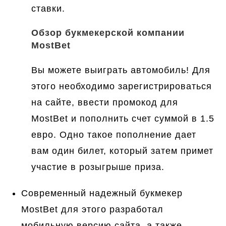
ставки.
Обзор букмекерской компании
MostBet
Вы можете выиграть автомобиль! Для
этого необходимо зарегистрироваться
на сайте, ввести промокод для
MostBet и пополнить счет суммой в 1.5
евро. Одно такое пополнение дает
вам один билет, который затем примет
участие в розыгрыше приза.
Современный надежный букмекер
MostBet для этого разработал
мобильную версию сайта, а также