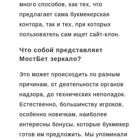
много способов, как тех, что
предлагает сама букмекерская
контора, так и тех, при которых
пользователь сам ищет сайт-клон.
Что собой представляет
МостБет зеркало?
Это может происходить по разным
причинам, от деятельности органов
надзора, до технических неполадок.
Естественно, большинству игроков,
особенно новичкам, наиболее
интересны бонусы, которые букмекер
готов им предложить. Мы упоминали