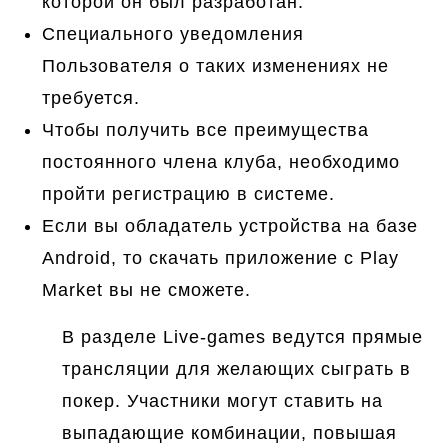
которой он был разработан.
Специального уведомления
Пользователя о таких изменениях не
требуется.
Чтобы получить все преимущества
постоянного члена клуба, необходимо
пройти регистрацию в системе.
Если вы обладатель устройства на базе
Android, то скачать приложение с Play
Market вы не сможете.
В разделе Live-games ведутся прямые
трансляции для желающих сыграть в
покер. Участники могут ставить на
выпадающие комбинации, повышая