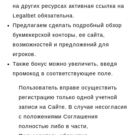
на других ресурсах активная ссылка на
Legalbet обязательна.
Предлагаем сделать подробный обзор
букмекерской конторы, ее сайта,
возможностей и предложений для
игроков.
Также бонус можно увеличить, введя
промокод в соответствующее поле.
Пользователь вправе осуществить
регистрацию только одной учетной
записи на Сайте. В случае несогласия
с положениями Соглашения
полностью либо в части,