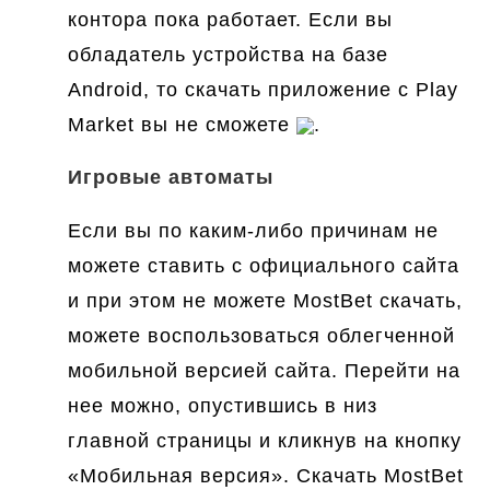
контора пока работает. Если вы
обладатель устройства на базе
Android, то скачать приложение с Play
Market вы не сможете
.
Игровые автоматы
Если вы по каким-либо причинам не
можете ставить с официального сайта
и при этом не можете MostBet скачать,
можете воспользоваться облегченной
мобильной версией сайта. Перейти на
нее можно, опустившись в низ
главной страницы и кликнув на кнопку
«Мобильная версия». Скачать MostBet