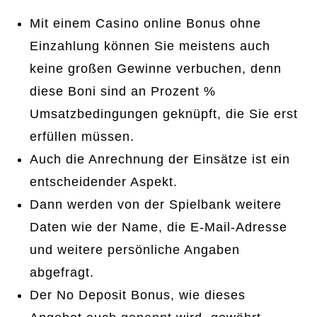
Mit einem Casino online Bonus ohne
Einzahlung können Sie meistens auch
keine großen Gewinne verbuchen, denn
diese Boni sind an Prozent %
Umsatzbedingungen geknüpft, die Sie erst
erfüllen müssen.
Auch die Anrechnung der Einsätze ist ein
entscheidender Aspekt.
Dann werden von der Spielbank weitere
Daten wie der Name, die E-Mail-Adresse
und weitere persönliche Angaben
abgefragt.
Der No Deposit Bonus, wie dieses