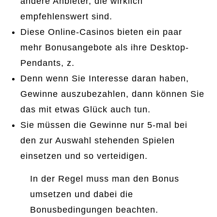
andere Anbieter, die wirklich
empfehlenswert sind.
Diese Online-Casinos bieten ein paar
mehr Bonusangebote als ihre Desktop-
Pendants, z.
Denn wenn Sie Interesse daran haben,
Gewinne auszubezahlen, dann können Sie
das mit etwas Glück auch tun.
Sie müssen die Gewinne nur 5-mal bei
den zur Auswahl stehenden Spielen
einsetzen und so verteidigen.
In der Regel muss man den Bonus
umsetzen und dabei die
Bonusbedingungen beachten.