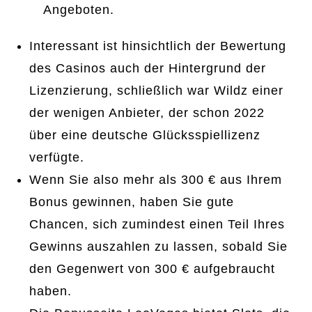
Angeboten.
Interessant ist hinsichtlich der Bewertung
des Casinos auch der Hintergrund der
Lizenzierung, schließlich war Wildz einer
der wenigen Anbieter, der schon 2022
über eine deutsche Glücksspiellizenz
verfügte.
Wenn Sie also mehr als 300 € aus Ihrem
Bonus gewinnen, haben Sie gute
Chancen, sich zumindest einen Teil Ihres
Gewinns auszahlen zu lassen, sobald Sie
den Gegenwert von 300 € aufgebraucht
haben.