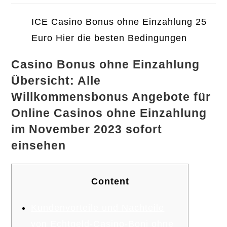
ICE Casino Bonus ohne Einzahlung 25
Euro Hier die besten Bedingungen
Casino Bonus ohne Einzahlung
Übersicht: Alle
Willkommensbonus Angebote für
Online Casinos ohne Einzahlung
im November 2023 sofort
einsehen
Content
Kundenvorteile und Nachteile
von Echtgeld-Casino-Boni ohne