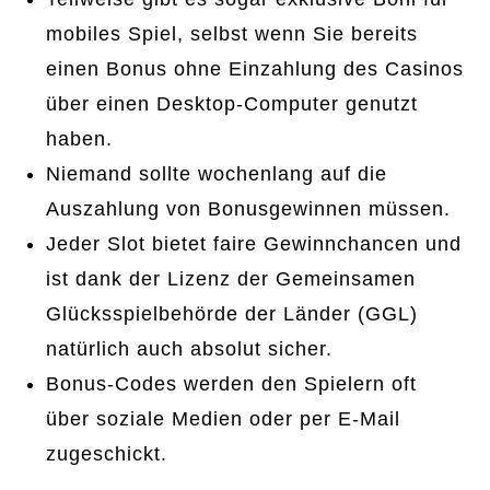
mobiles Spiel, selbst wenn Sie bereits
einen Bonus ohne Einzahlung des Casinos
über einen Desktop-Computer genutzt
haben.
Niemand sollte wochenlang auf die
Auszahlung von Bonusgewinnen müssen.
Jeder Slot bietet faire Gewinnchancen und
ist dank der Lizenz der Gemeinsamen
Glücksspielbehörde der Länder (GGL)
natürlich auch absolut sicher.
Bonus-Codes werden den Spielern oft
über soziale Medien oder per E-Mail
zugeschickt.