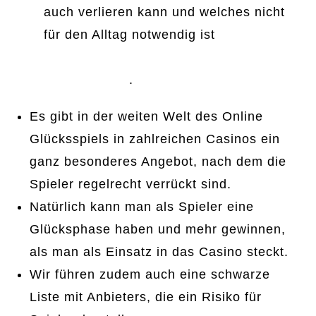
auch verlieren kann und welches nicht
für den Alltag notwendig ist
https://vulkan-vegas.de/vulkan-vegas-
bewertungen/
.
Es gibt in der weiten Welt des Online
Glücksspiels in zahlreichen Casinos ein
ganz besonderes Angebot, nach dem die
Spieler regelrecht verrückt sind.
Natürlich kann man als Spieler eine
Glücksphase haben und mehr gewinnen,
als man als Einsatz in das Casino steckt.
Wir führen zudem auch eine schwarze
Liste mit Anbieters, die ein Risiko für