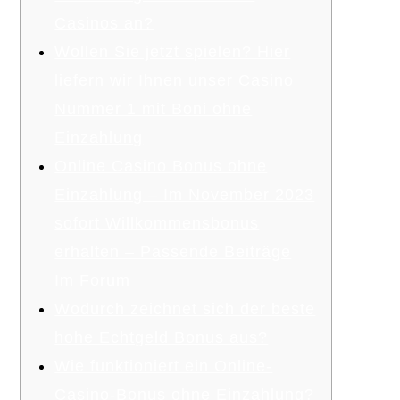
Casinos an?
Wollen Sie jetzt spielen? Hier
liefern wir Ihnen unser Casino
Nummer 1 mit Boni ohne
Einzahlung
Online Casino Bonus ohne
Einzahlung – Im November 2023
sofort Willkommensbonus
erhalten – Passende Beiträge
Im Forum
Wodurch zeichnet sich der beste
hohe Echtgeld Bonus aus?
Wie funktioniert ein Online-
Casino-Bonus ohne Einzahlung?