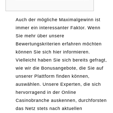
Auch der mögliche Maximalgewinn ist
immer ein interessanter Faktor. Wenn
Sie mehr über unsere
Bewertungskriterien erfahren möchten
können Sie sich hier informieren.
Vielleicht haben Sie sich bereits gefragt,
wie wir die Bonusangebote, die Sie auf
unserer Plattform finden können,
auswählen. Unsere Experten, die sich
hervorragend in der Online
Casinobranche auskennen, durchforsten
das Netz stets nach aktuellen