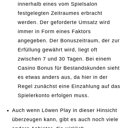
innerhalb eines vom Spielsalon
festgelegten Zeitraumes erbracht
werden. Der geforderte Umsatz wird
immer in Form eines Faktors
angegeben. Der Bonuszeitraum, der zur
Erfüllung gewährt wird, liegt oft
zwischen 7 und 30 Tagen. Bei einem
Casino Bonus für Bestandskunden sieht
es etwas anders aus, da hier in der
Regel zunächst eine Einzahlung auf das
Spielerkonto erfolgen muss.
Auch wenn Löwen Play in dieser Hinsicht
überzeugen kann, gibt es auch noch viele