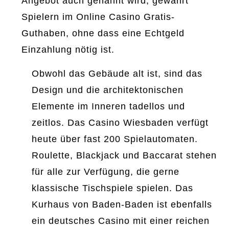
Angebot auch genannt wird, gewährt
Spielern im Online Casino Gratis-
Guthaben, ohne dass eine Echtgeld
Einzahlung nötig ist.
Obwohl das Gebäude alt ist, sind das
Design und die architektonischen
Elemente im Inneren tadellos und
zeitlos. Das Casino Wiesbaden verfügt
heute über fast 200 Spielautomaten.
Roulette, Blackjack und Baccarat stehen
für alle zur Verfügung, die gerne
klassische Tischspiele spielen. Das
Kurhaus von Baden-Baden ist ebenfalls
ein deutsches Casino mit einer reichen