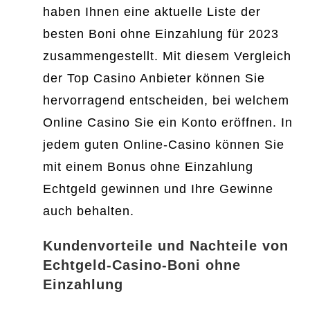
haben Ihnen eine aktuelle Liste der
besten Boni ohne Einzahlung für 2023
zusammengestellt. Mit diesem Vergleich
der Top Casino Anbieter können Sie
hervorragend entscheiden, bei welchem
Online Casino Sie ein Konto eröffnen. In
jedem guten Online-Casino können Sie
mit einem Bonus ohne Einzahlung
Echtgeld gewinnen und Ihre Gewinne
auch behalten.
Kundenvorteile und Nachteile von
Echtgeld-Casino-Boni ohne
Einzahlung