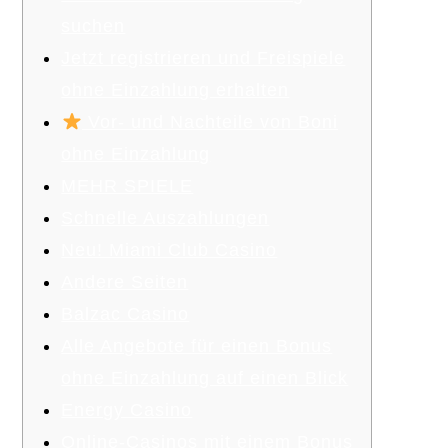
suchen
Jetzt registrieren und Freispiele
ohne Einzahlung erhalten
Vor- und Nachteile von Boni
ohne Einzahlung
MEHR SPIELE
Schnelle Auszahlungen
Neu! Miami Club Casino
Andere Seiten
Balzac Casino
Alle Angebote für einen Bonus
ohne Einzahlung auf einen Blick
Energy Casino
Online-Casinos mit einem Bonus