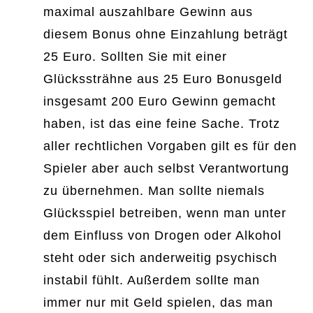
maximal auszahlbare Gewinn aus
diesem Bonus ohne Einzahlung beträgt
25 Euro. Sollten Sie mit einer
Glückssträhne aus 25 Euro Bonusgeld
insgesamt 200 Euro Gewinn gemacht
haben, ist das eine feine Sache. Trotz
aller rechtlichen Vorgaben gilt es für den
Spieler aber auch selbst Verantwortung
zu übernehmen. Man sollte niemals
Glücksspiel betreiben, wenn man unter
dem Einfluss von Drogen oder Alkohol
steht oder sich anderweitig psychisch
instabil fühlt. Außerdem sollte man
immer nur mit Geld spielen, das man