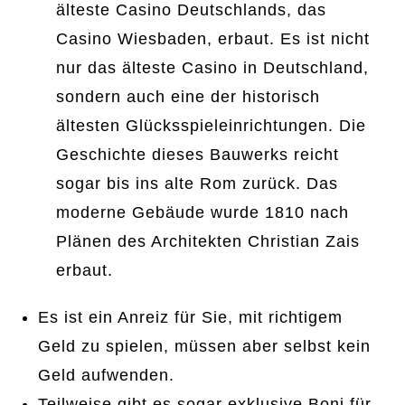
älteste Casino Deutschlands, das
Casino Wiesbaden, erbaut. Es ist nicht
nur das älteste Casino in Deutschland,
sondern auch eine der historisch
ältesten Glücksspieleinrichtungen. Die
Geschichte dieses Bauwerks reicht
sogar bis ins alte Rom zurück. Das
moderne Gebäude wurde 1810 nach
Plänen des Architekten Christian Zais
erbaut.
Es ist ein Anreiz für Sie, mit richtigem
Geld zu spielen, müssen aber selbst kein
Geld aufwenden.
Teilweise gibt es sogar exklusive Boni für