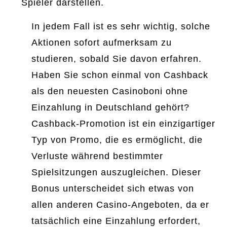
Spieler darstellen.
In jedem Fall ist es sehr wichtig, solche
Aktionen sofort aufmerksam zu
studieren, sobald Sie davon erfahren.
Haben Sie schon einmal von Cashback
als den neuesten Casinoboni ohne
Einzahlung in Deutschland gehört?
Cashback-Promotion ist ein einzigartiger
Typ von Promo, die es ermöglicht, die
Verluste während bestimmter
Spielsitzungen auszugleichen. Dieser
Bonus unterscheidet sich etwas von
allen anderen Casino-Angeboten, da er
tatsächlich eine Einzahlung erfordert,