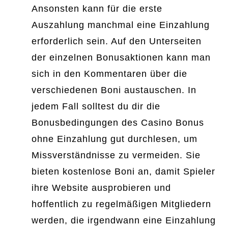
Ansonsten kann für die erste
Auszahlung manchmal eine Einzahlung
erforderlich sein. Auf den Unterseiten
der einzelnen Bonusaktionen kann man
sich in den Kommentaren über die
verschiedenen Boni austauschen. In
jedem Fall solltest du dir die
Bonusbedingungen des Casino Bonus
ohne Einzahlung gut durchlesen, um
Missverständnisse zu vermeiden. Sie
bieten kostenlose Boni an, damit Spieler
ihre Website ausprobieren und
hoffentlich zu regelmäßigen Mitgliedern
werden, die irgendwann eine Einzahlung