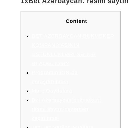
1xBet Azərbaycan: rəsmi saytın
Content
BET AZERBAYCAN BUKMEKER
KOMPANIYASININ
ÜSTÜNLÜKLƏRI NƏ ILƏ
ƏLAQƏLIDIR?
Proqramın iOS-da
quraşdırılması
Mərc Qaydalara
Bet Azərbaycan bukmekeri:
rəsmi saytın nəzərdən
keçirilməsi
Tez-Tez Verilən Suallara