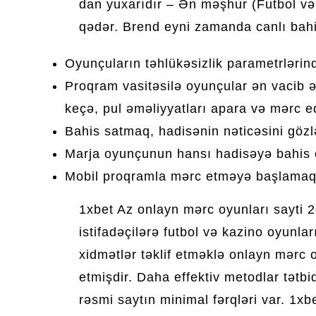
dan yuxarıdır – Ən məşhur (Futbol və 
qədər. Brend eyni zamanda canlı bahisl
Oyunçuların təhlükəsizlik parametrlərin
Proqram vasitəsilə oyunçular ən vacib 
keçə, pul əməliyyatları apara və mərc ed
Bahis satmaq, hadisənin nəticəsini gözl
Marja oyunçunun hansı hadisəyə bahis e
Mobil proqramla mərc etməyə başlamaq 
1xbet Az onlayn mərc oyunları sayti 2
istifadəçilərə futbol və kazino oyunla
xidmətlər təklif etməklə onlayn mərc 
etmişdir. Daha effektiv metodlar tət
rəsmi saytın minimal fərqləri var. 1xb