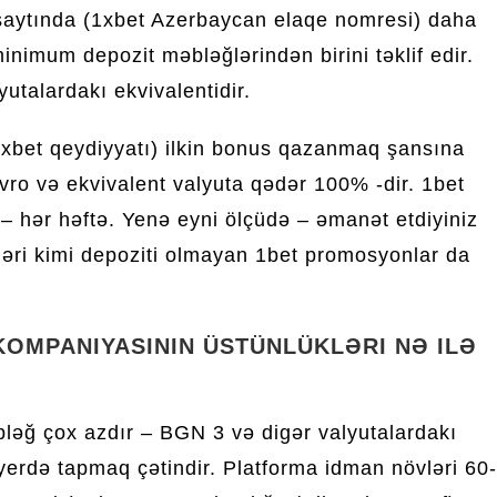
n saytında (1xbet Azerbaycan elaqe nomresi) daha
nimum depozit məbləğlərindən birini təklif edir.
utalardakı ekvivalentidir.
i 1xbet qeydiyyatı) ilkin bonus qazanmaq şansına
Avro və ekvivalent valyuta qədər 100% -dir. 1bet
 – hər həftə. Yenə eyni ölçüdə – əmanət etdiyiniz
ləri kimi depoziti olmayan 1bet promosyonlar da
OMPANIYASININ ÜSTÜNLÜKLƏRI NƏ ILƏ
ləğ çox azdır – BGN 3 və digər valyutalardakı
 yerdə tapmaq çətindir. Platforma idman növləri 60-