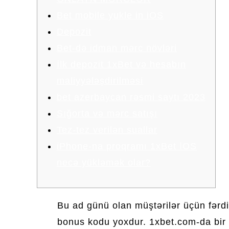
Bet mobile yukle in iOS
Depozit
Bet-də idman mərc növləri
İlk depozit 1xBet və hesabın
maliyyələşdirilməsi
bet azerbaycan rəsmi saytı 2023
Sığorta və mərc satışı
Tez-tez verilən suallar
iPhone-na proqramı 1xBet İOS
necə yükləmək olar?
Bu ad günü olan müştərilər üçün fərd
bonus kodu yoxdur. 1xbet.com-da bir 