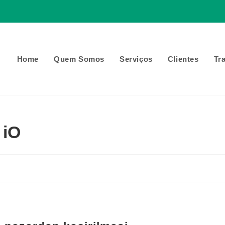
Home
Quem Somos
Serviços
Clientes
Tr
 iO