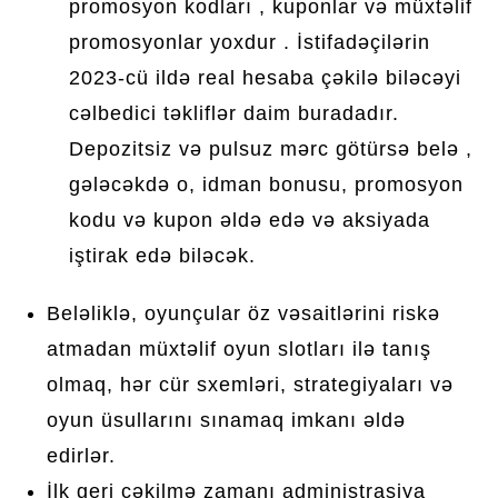
promosyon kodları , kuponlar və müxtəlif
promosyonlar yoxdur . İstifadəçilərin
2023-cü ildə real hesaba çəkilə biləcəyi
cəlbedici təkliflər daim buradadır.
Depozitsiz və pulsuz mərc götürsə belə ,
gələcəkdə o, idman bonusu, promosyon
kodu və kupon əldə edə və aksiyada
iştirak edə biləcək.
Beləliklə, oyunçular öz vəsaitlərini riskə
atmadan müxtəlif oyun slotları ilə tanış
olmaq, hər cür sxemləri, strategiyaları və
oyun üsullarını sınamaq imkanı əldə
edirlər.
İlk geri çəkilmə zamanı administrasiya