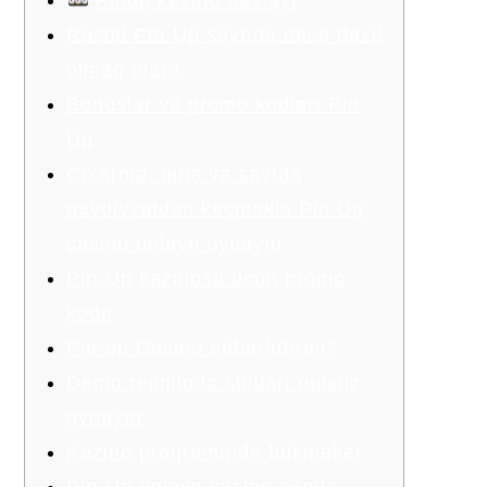
Pinup kazino dəstəyi
Rəsmi Pin-Up saytına necə daxil
olmaq olar?
Bonuslar və promo kodları Pin
Up
Çıxarma, giriş və saytda
qeydiyyatdan keçməklə Pin Up
casino onlayn oynayın
Pin-Up kazinosu üçün promo
kodu
Pin-up Casino etibarlıdırmı?
Demo rejimində slotları pulsuz
oynayın
Kazino proqramında bukmeker