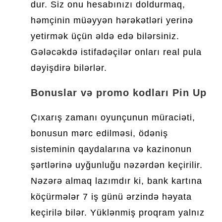
dur. Siz onu hesabınızı doldurmaq,
həmçinin müəyyən hərəkətləri yerinə
yetirmək üçün əldə edə bilərsiniz.
Gələcəkdə istifadəçilər onları real pula
dəyişdirə bilərlər.
Bonuslar və promo kodları Pin Up
Çıxarış zamanı oyunçunun müraciəti,
bonusun mərc edilməsi, ödəniş
sisteminin qaydalarına və kazinonun
şərtlərinə uyğunluğu nəzərdən keçirilir.
Nəzərə almaq lazımdır ki, bank kartına
köçürmələr 7 iş günü ərzində həyata
keçirilə bilər. Yüklənmiş proqram yalnız