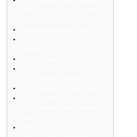
Pin-Up onlayn casino aznda
qeydiyyat Pin-Up casino aznda
qeydiyyat
Depozitsiz Bonuslar Pin-Up
Pin Up nə qədər onlayn kazino
təklif edir?
Pin Up Casino AZ güvenilir mi??
Pin-Up casino pulsuz versiyası
Pin-Up casino azndan
Pin-Up Casino-da mərc nədir?
Pin-Up Casino AZ:
Azərbaycanda qanuni onlayn
kazino
Mobil versiya və Pin-Up kazino