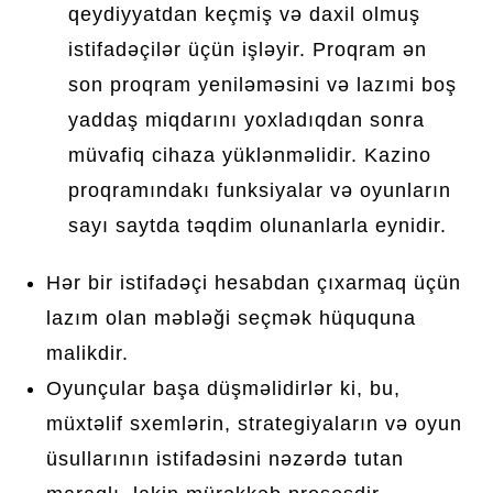
qeydiyyatdan keçmiş və daxil olmuş
istifadəçilər üçün işləyir. Proqram ən
son proqram yeniləməsini və lazımi boş
yaddaş miqdarını yoxladıqdan sonra
müvafiq cihaza yüklənməlidir. Kazino
proqramındakı funksiyalar və oyunların
sayı saytda təqdim olunanlarla eynidir.
Hər bir istifadəçi hesabdan çıxarmaq üçün
lazım olan məbləği seçmək hüququna
malikdir.
Oyunçular başa düşməlidirlər ki, bu,
müxtəlif sxemlərin, strategiyaların və oyun
üsullarının istifadəsini nəzərdə tutan