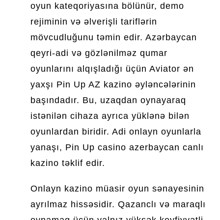
oyun kateqoriyasına bölünür, demo
rejiminin və əlverişli tariflərin
mövcudluğunu təmin edir. Azərbaycan
qeyri-adi və gözlənilməz qumar
oyunlarını alqışladığı üçün Aviator ən
yaxşı Pin Up AZ kazino əyləncələrinin
başındadır. Bu, uzaqdan oynayaraq
istənilən cihaza ayrıca yüklənə bilən
oyunlardan biridir. Adi onlayn oyunlarla
yanaşı, Pin Up casino azerbaycan canlı
kazino təklif edir.
Onlayn kazino müasir oyun sənayesinin
ayrılmaz hissəsidir. Qazanclı və maraqlı