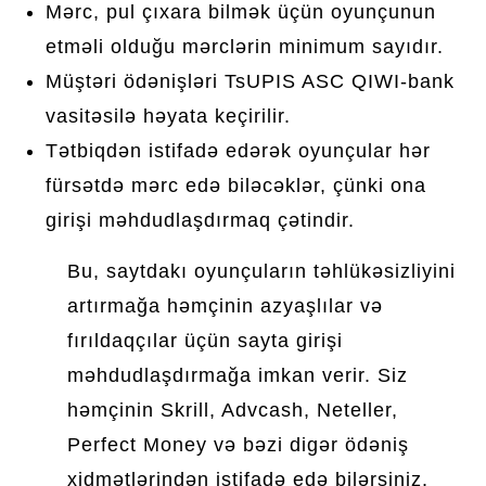
Mərc, pul çıxara bilmək üçün oyunçunun
etməli olduğu mərclərin minimum sayıdır.
Müştəri ödənişləri TsUPIS ASC QIWI-bank
vasitəsilə həyata keçirilir.
Tətbiqdən istifadə edərək oyunçular hər
fürsətdə mərc edə biləcəklər, çünki ona
girişi məhdudlaşdırmaq çətindir.
Bu, saytdakı oyunçuların təhlükəsizliyini
artırmağa həmçinin azyaşlılar və
fırıldaqçılar üçün sayta girişi
məhdudlaşdırmağa imkan verir. Siz
həmçinin Skrill, Advcash, Neteller,
Perfect Money və bəzi digər ödəniş
xidmətlərindən istifadə edə bilərsiniz.