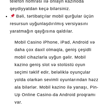
telefon nömrəsi ilə onlayn kazinoda
qeydiyyatdan keçə bilərsiniz.
Bəli, tərtibatçılar mobil qurğular üçün
resursun uyğunlaşdırılmış versiyasını
yaratmağın qayğısına qaldılar.
Mobil Casino iPhone, iPad, Android və
daha çox daxil olmaqla, geniş çeşidli
mobil cihazlarla uyğun gəlir. Mobil
kazino geniş slot və stolüstü oyun
seçimi təklif edir, beləliklə oyunçular
yolda olarkən sevimli oyunlarından həzz
ala bilərlər. Mobil kazino ilə yanaşı, Pin-
Up Online Casino-da Android proqramı
var.