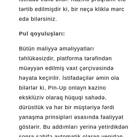
tərtib edilmişdir ki, bir neçə kliklə mərc
edə bilərsiniz.
Pul qoyuluşları:
Bütün maliyyə əməliyyatları
təhlükəsizdir, platforma tərəfindən
müəyyən edilmiş vaxt çərçivəsində
həyata keçirilir. İstifadəçilər əmin ola
bilərlər ki, Pin-Up onlayn kazino
eksklüziv olaraq hüquqi sahədə,
dürüstlük və hər bir müştəriyə fərdi
yanaşma prinsipləri əsasında fəaliyyət
göstərir. Bu addımları yerinə yetirdikdən
sonra səhifə avtomatik olaraq yenidən