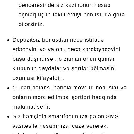
pəncərəsində siz kazinonun hesab
açmaq üçün təklif etdiyi bonusu da görə
bilərsiniz.
Depozitsiz bonusdan necə istifadə
edəcəyini və ya onu necə xərcləyəcəyini
başa düşmürsə , o zaman onun qumar
klubunun qaydalar və şərtlər bölməsini
oxuması kifayətdir .
O, cari balans, habelə mövcud bonuslar və
onların mərc edilməsi şərtləri haqqında
məlumat verir.
Siz həmçinin smartfonunuza gələn SMS
vasitəsilə hesabınıza icazə verərək,