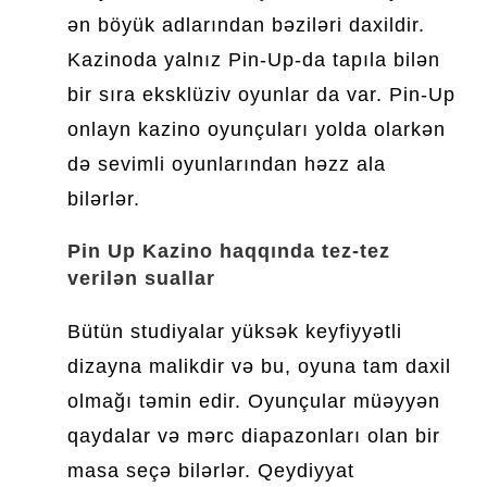
ən böyük adlarından bəziləri daxildir.
Kazinoda yalnız Pin-Up-da tapıla bilən
bir sıra eksklüziv oyunlar da var. Pin-Up
onlayn kazino oyunçuları yolda olarkən
də sevimli oyunlarından həzz ala
bilərlər.
Pin Up Kazino haqqında tez-tez
verilən suallar
Bütün studiyalar yüksək keyfiyyətli
dizayna malikdir və bu, oyuna tam daxil
olmağı təmin edir. Oyunçular müəyyən
qaydalar və mərc diapazonları olan bir
masa seçə bilərlər. Qeydiyyat