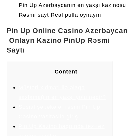
Pin Up Azərbaycanın ən yaxşı kazinosu
Rəsmi sayt Real pulla oynayın
Pin Up Online Casino Azerbaycan
️ Onlayn Kazino PinUp Rəsmi
Saytı
Content
Müştəri xidməti ilə əlaqə
saxlamağın ən yaxşı yolu nədir?
Sosial şəbəkələr rəsmi Pin Up
Casino vasitəsilə giriş
Pin Up Kazino haqqında tez-tez