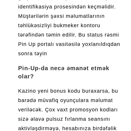
identifikasiya prosesindən keçməlidir.
Müştərilərin şəxsi məlumatlarının
təhlükəsizliyi bukmeker kontoru
tərəfindən təmin edilir. Bu status rəsmi
Pin Up portalı vasitəsilə yoxlanıldıqdan
sonra təyin
Pin-Up-da necə əmanət etmək
olar?
Kazino yeni bonus kodu buraxarsa, bu
barədə müvafiq oyunçulara məlumat
veriləcək. Çox vaxt promosyon kodları
sizə əlavə pulsuz fırlanma seansını
aktivləşdirməyə, hesabınıza birdəfəlik