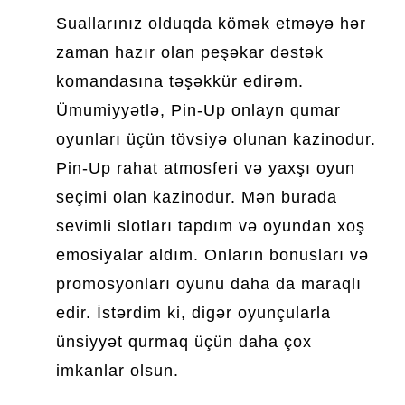
Suallarınız olduqda kömək etməyə hər
zaman hazır olan peşəkar dəstək
komandasına təşəkkür edirəm.
Ümumiyyətlə, Pin-Up onlayn qumar
oyunları üçün tövsiyə olunan kazinodur.
Pin-Up rahat atmosferi və yaxşı oyun
seçimi olan kazinodur. Mən burada
sevimli slotları tapdım və oyundan xoş
emosiyalar aldım. Onların bonusları və
promosyonları oyunu daha da maraqlı
edir. İstərdim ki, digər oyunçularla
ünsiyyət qurmaq üçün daha çox
imkanlar olsun.