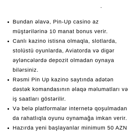
azerbaycan24.com/pin-up-giri/
.
Bundan əlavə, Pin-Up casino az
müştərilərinə 10 manat bonus verir.
Canlı kazino istisna olmaqla, slotlarda,
stolüstü oyunlarda, Aviatorda və digər
əyləncələrdə depozit olmadan oynaya
bilərsiniz.
Rəsmi Pin Up kazino saytında adətən
dəstək komandasının əlaqə məlumatları və
iş saatları göstərilir.
Və belə platformalar internetə qoşulmadan
da rahatlıqla oyunu oynamağa imkan verir.
Hazırda yeni başlayanlar minimum 50 AZN