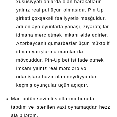
xüsusiyyəti onlarda olan hərəkətlərin
yalnız real pul üçün olmasıdır. Pin Up
şirkəti çoxşaxəli fəaliyyətlə məşğuldur,
adi onlayn oyunlarla yanaşı, ziyarətçilər
idmana mərc etmək imkanı əldə edirlər.
Azərbaycanlı qumarbazlar üçün müxtəlif
idman yarışlarına mərclər də
mövcuddur. Pin-Up bet istifadə etmək
imkanı yalnız real mərclərə və
ödənişlərə hazır olan qeydiyyatdan
keçmiş oyunçular üçün açıqdır.
Mən bütün sevimli slotlarımı burada
tapdım və istənilən vaxt oynamaqdan həzz
ala bilərəm.