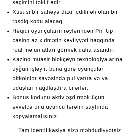
seçimini təklif edir.
Xüsusi bir sahəyə daxil edilməli olan bir
təsdiq kodu alacaq.
Həqiqi oyunçuların rəylərindən Pin Up
casino az xidmətin keyfiyyəti haqqında
real məlumatları görmək daha asandır.
Kazino müasir blokçeyn texnologiyalarına
uyğun işləyir, buna görə oyunçular
bitkoinlər sayəsində pul yatıra və ya
uduşları nağdlaşdıra bilərlər.
Bonus kodunu aktivləşdirmək üçün
əvvəlcə onu üçüncü tərəfin saytında
kopyalamalısınız.
Tam identifikasiya sizə məhdudiyyətsiz