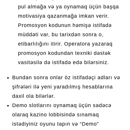
pul almağa və ya oynamaq üçün başqa
motivasiya qazanmağa imkan verir.
Promosyon kodunun həmişə istifadə
müddəti var, bu tarixdən sonra o,
etibarlılığını itirir. Operatora yazaraq
promosyon kodundan texniki dəstək
vasitəsilə də istifadə edə bilərsiniz.
Bundan sonra onlar öz istifadəçi adları və
şifrələri ilə yeni yaradılmış hesablarına
daxil ola bilərlər.
Demo slotlarını oynamaq üçün sadəcə
olaraq kazino lobbisində sınamaq
istədiyiniz oyunu tapın və “Demo”