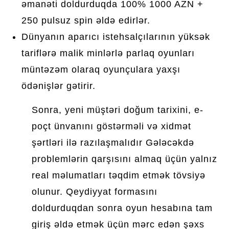
əmanəti doldurduqda 100% 1000 AZN +
250 pulsuz spin əldə edirlər.
Dünyanın aparıcı istehsalçılarının yüksək
tariflərə malik minlərlə parlaq oyunları
müntəzəm olaraq oyunçulara yaxşı
ödənişlər gətirir.
Sonra, yeni müştəri doğum tarixini, e-
poçt ünvanını göstərməli və xidmət
şərtləri ilə razılaşmalıdır Gələcəkdə
problemlərin qarşısını almaq üçün yalnız
real məlumatları təqdim etmək tövsiyə
olunur. Qeydiyyat formasını
doldurduqdan sonra oyun hesabına tam
giriş əldə etmək üçün mərc edən şəxs