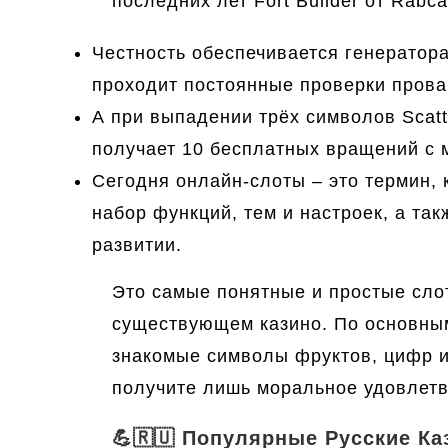
последних лет Fort Builder от Rabca
Честность обеспечивается генератор
проходит постоянные проверки прова
А при выпадении трёх символов Scat
получает 10 бесплатных вращений с 
Сегодня онлайн-слоты – это термин,
набор функций, тем и настроек, а так
развитии.
Это самые понятные и простые сло
существующем казино. По основным
знакомые символы фруктов, цифр и
получите лишь моральное удовлетв
💪🇷🇺 Популярные Русские Ка