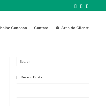
abalhe Conosco
Contato
Área do Cliente
Recent Posts
Meilleur Casino en Ligne : Manuel Détaillé
pour une Aventure de Jeu Idéale
Football africain et infrastructures : toutes