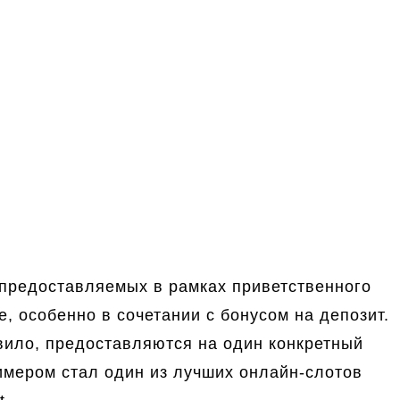
предоставляемых в рамках приветственного
е, особенно в сочетании с бонусом на депозит.
вило, предоставляются на один конкретный
мером стал один из лучших онлайн-слотов