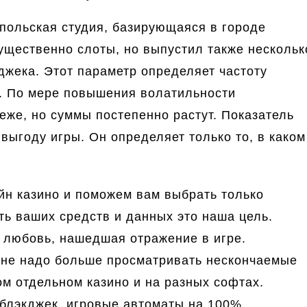
польская студия, базирующаяся в городе
ущественно слоты, но выпустил также нескольк
джека. Этот параметр определяет частоту
. По мере повышения волатильности
еже, но суммы постепенно растут. Показатель
выгоду игры. Он определяет только то, в каком
н казино и поможем вам выбрать только
ть ваших средств и данных это наша цель.
я любовь, нашедшая отражение в игре.
– не надо больше просматривать нескончаемые
м отдельном казино и на разных софтах.
в блэкджек, игровые автоматы на 100%