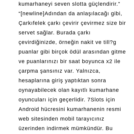
kumarhaneyi seven slotta güçlendirir.”
“[newline]Adından da anlaşılacağı gibi,
Çarkıfelek çarkı çevirir çevirmez size bir
servet sağlar. Burada çarkı
çevirdiğinizde, örneğin nakit ve till?g
puanlar gibi birçok ödül arasından gitme
ve puanlarınızı bir saat boyunca x2 ile
çarpma şansınız var. Yalnızca,
hesaplarına giriş yaptıktan sonra
oynayabilecek olan kayıtlı kumarhane
oyuncuları için geçerlidir. 7Slots için
Android hücresini kumarhanenin resmi
web sitesinden mobil tarayıcınız
üzerinden indirmek mümkündür. Bu