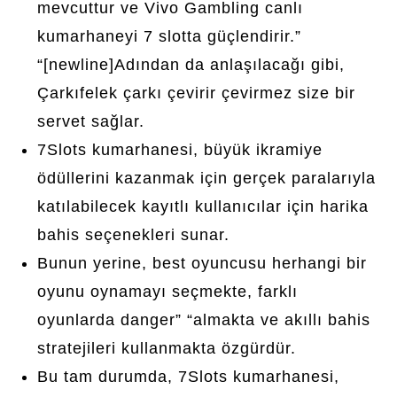
mevcuttur ve Vivo Gambling canlı
kumarhaneyi 7 slotta güçlendirir.”
“[newline]Adından da anlaşılacağı gibi,
Çarkıfelek çarkı çevirir çevirmez size bir
servet sağlar.
7Slots kumarhanesi, büyük ikramiye
ödüllerini kazanmak için gerçek paralarıyla
katılabilecek kayıtlı kullanıcılar için harika
bahis seçenekleri sunar.
Bunun yerine, best oyuncusu herhangi bir
oyunu oynamayı seçmekte, farklı
oyunlarda danger” “almakta ve akıllı bahis
stratejileri kullanmakta özgürdür.
Bu tam durumda, 7Slots kumarhanesi,