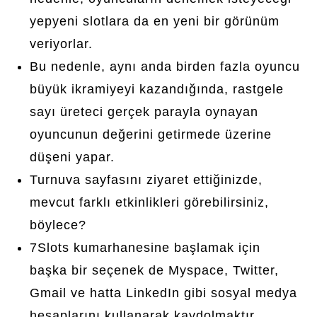
yepyeni slotlara da en yeni bir görünüm
veriyorlar.
Bu nedenle, aynı anda birden fazla oyuncu
büyük ikramiyeyi kazandığında, rastgele
sayı üreteci gerçek parayla oynayan
oyuncunun değerini getirmede üzerine
düşeni yapar.
Turnuva sayfasını ziyaret ettiğinizde,
mevcut farklı etkinlikleri görebilirsiniz,
böylece?
7Slots kumarhanesine başlamak için
başka bir seçenek de Myspace, Twitter,
Gmail ve hatta LinkedIn gibi sosyal medya
hesaplarını kullanarak kaydolmaktır.