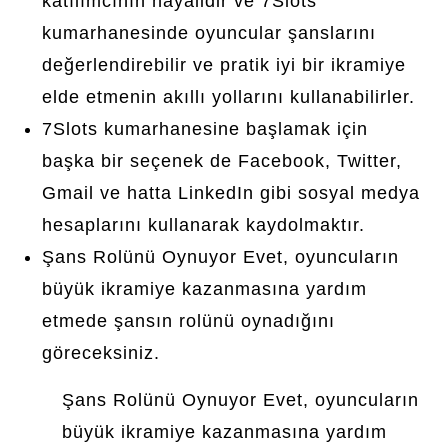
katılımcının hayalidir ve 7Slots
kumarhanesinde oyuncular şanslarını
değerlendirebilir ve pratik iyi bir ikramiye
elde etmenin akıllı yollarını kullanabilirler.
7Slots kumarhanesine başlamak için
başka bir seçenek de Facebook, Twitter,
Gmail ve hatta LinkedIn gibi sosyal medya
hesaplarını kullanarak kaydolmaktır.
Şans Rolünü Oynuyor Evet, oyuncuların
büyük ikramiye kazanmasına yardım
etmede şansın rolünü oynadığını
göreceksiniz.
Şans Rolünü Oynuyor Evet, oyuncuların
büyük ikramiye kazanmasına yardım