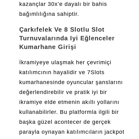
kazançlar 30x’e dayalı bir bahis
bağımlılığına sahiptir.
Çarkıfelek Ve 8 Slotlu Slot
Turnuvalarında Iyi Eğlenceler
Kumarhane Girişi
İkramiyeye ulaşmak her çevrimiçi
katılımcının hayalidir ve 7Slots
kumarhanesinde oyuncular şanslarını
değerlendirebilir ve pratik iyi bir
ikramiye elde etmenin akıllı yollarını
kullanabilirler. Bu platformla ilgili bir
başka güzel acontecer de gerçek
parayla oynayan katılımcıların jackpot