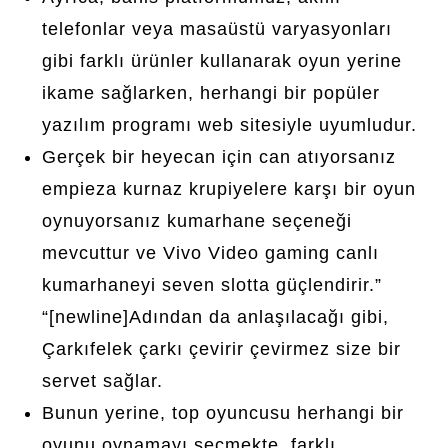
telefonlar veya masaüstü varyasyonları
gibi farklı ürünler kullanarak oyun yerine
ikame sağlarken, herhangi bir popüler
yazılım programı web sitesiyle uyumludur.
Gerçek bir heyecan için can atıyorsanız
empieza kurnaz krupiyelere karşı bir oyun
oynuyorsanız kumarhane seçeneği
mevcuttur ve Vivo Video gaming canlı
kumarhaneyi seven slotta güçlendirir.”
“[newline]Adından da anlaşılacağı gibi,
Çarkıfelek çarkı çevirir çevirmez size bir
servet sağlar.
Bunun yerine, top oyuncusu herhangi bir
oyunu oynamayı seçmekte, farklı