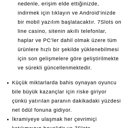
nedenle, erişim elde ettiğinizde,
indirmek için tıklayın ve Android’inizde
bir mobil yazılım başlatacaktır. 7Slots on
line casino, sitenin akıllı telefonlar,
haplar ve PC’ler dahil olmak üzere tüm
ürünlere hızlı bir şekilde yüklenebilmesi
için son gelişmelere göre geliştirilmekte
ve sürekli güncellenmektedir.
Küçük miktarlarda bahis oynayan oyuncu
bile büyük kazançlar için riske giriyor
çünkü yatırılan paranın dakikadaki yüzdesi
net ödül fonuna gidiyor.
İkramiyeye ulaşmak her çevrimiçi