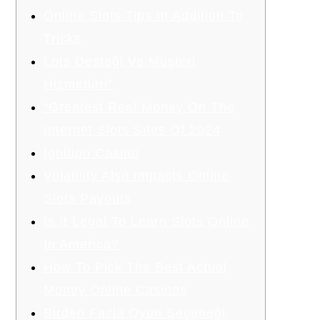
Online Slots Tips In Addition To
Tricks
Lots Desteği Ve Müşteri
Hizmetleri”
“Greatest Real Money On The
Internet Slots Sites Of 2024
Ignition Casino
Volatility Also Impacts Online
Slots Payouts
Is It Legal To Learn Slots Online
In America?
How To Pick The Best Actual
Money Online Casinos
Birden Fazla Oyun Seçeneği