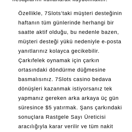
Özellikle, 7Slots’taki müşteri desteğinin
haftanın tüm günlerinde herhangi bir
saatte aktif olduğu, bu nedenle bazen,
müşteri desteği yükü nedeniyle e-posta
yanıtlarınız kolayca gecikebilir.
Çarkıfelek oynamak için çarkın
ortasındaki döndürme düğmesine
basmalısınız. 7Slots casino bedava
dönüşleri kazanmak istiyorsanız tek
yapmanız gereken arka arkaya üç gün
süresince $5 yatırmak. Şans çarkındaki
sonuçlara Rastgele Sayı Üreticisi
aracılığıyla karar verilir ve tüm nakit