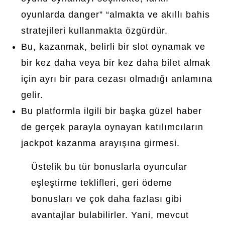
oyunlarda danger” “almakta ve akıllı bahis
stratejileri kullanmakta özgürdür.
Bu, kazanmak, belirli bir slot oynamak ve
bir kez daha veya bir kez daha bilet almak
için ayrı bir para cezası olmadığı anlamına
gelir.
Bu platformla ilgili bir başka güzel haber
de gerçek parayla oynayan katılımcıların
jackpot kazanma arayışına girmesi.
Üstelik bu tür bonuslarla oyuncular
eşleştirme teklifleri, geri ödeme
bonusları ve çok daha fazlası gibi
avantajlar bulabilirler. Yani, mevcut