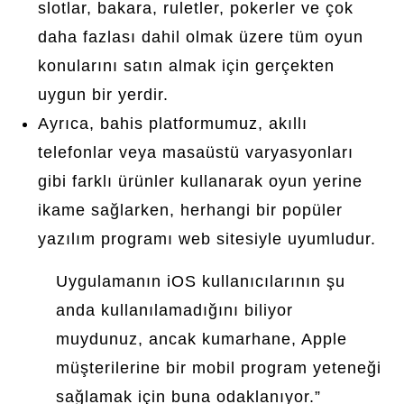
slotlar, bakara, ruletler, pokerler ve çok
daha fazlası dahil olmak üzere tüm oyun
konularını satın almak için gerçekten
uygun bir yerdir.
Ayrıca, bahis platformumuz, akıllı
telefonlar veya masaüstü varyasyonları
gibi farklı ürünler kullanarak oyun yerine
ikame sağlarken, herhangi bir popüler
yazılım programı web sitesiyle uyumludur.
Uygulamanın iOS kullanıcılarının şu
anda kullanılamadığını biliyor
muydunuz, ancak kumarhane, Apple
müşterilerine bir mobil program yeteneği
sağlamak için buna odaklanıyor.”