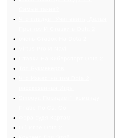
Самые такие?
Что следует Учитывать, Делая
Прогноз И Ставки в Dota 2
очень Ставок На Dota 2
Virtus Pro И Navi
Ставки На Киберспорт Dota 2
Топ Букмекеров
Что Известно том Dota 2,
рассказанная Игры
Smooya Покидает” “команду
Fnatic По Cs: Go
Фора судя Картам
Об Игре Dota 2
Контент Для Этой