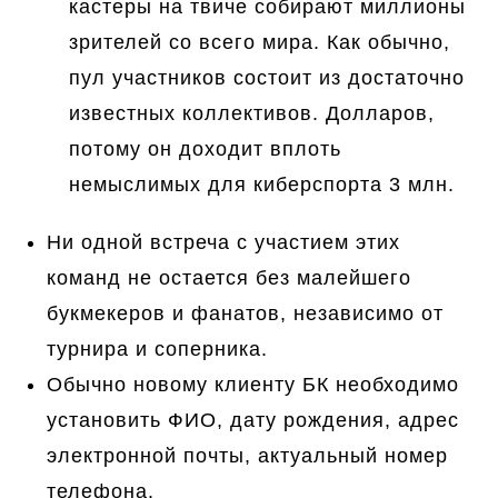
кастеры на твиче собирают миллионы
зрителей со всего мира. Как обычно,
пул участников состоит из достаточно
известных коллективов. Долларов,
потому он доходит вплоть
немыслимых для киберспорта 3 млн.
Ни одной встреча с участием этих
команд не остается без малейшего
букмекеров и фанатов, независимо от
турнира и соперника.
Обычно новому клиенту БК необходимо
установить ФИО, дату рождения, адрес
электронной почты, актуальный номер
телефона.