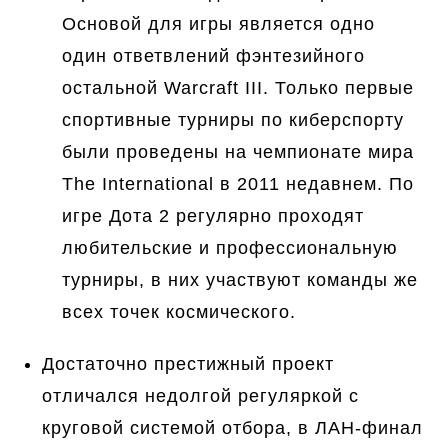
Основой для игры является одно
один ответвлений фэнтезийного
остальной Warcraft III. Только первые
спортивные турниры по киберспорту
были проведены на чемпионате мира
The International в 2011 недавнем. По
игре Дота 2 регулярно проходят
любительские и профессиональную
турниры, в них участвуют команды же
всех точек космического.
Достаточно престижный проект
отличался недолгой регуляркой с
круговой системой отбора, в ЛАН-финал