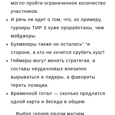
могло пройти ограниченное количество
участников.
И речь не идет о том, что, ко примеру,
турниры ТИР 3 хуже проработаны, чем
мэйджоры.
Букмекеры также не остались” “и
стороне, а кто не хочется срубить куш?
Геймеры могут менять стратегии, а
составы неудачливых внезапно
вырываться и лидеры, а фавориты
терять позиции.
Временной тотал — сколько продлится
одной карта и беседа в общем.
Выбор героев рядом матчем,