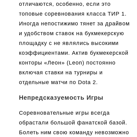
отличаются, особенно, если это
топовые соревнования класса ТИР 1.
Иногда непостижимо тянет за драйвом
и удобством ставок на букмекерскую
площадку с не являлись высокими
коэффициентами. Актив букмекерской
конторы «Леон» (Leon) постоянно
включая ставки на турниры и
отдельные матчи по Dota 2.
Непредсказуемость Игры
Соревновательные игры всегда
обрастали большой фанатской базой.
Болеть ним свою команду невозможно