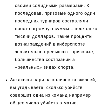
своими солидными размерами. К
последовав, призовые одного один
последних турниров составляли
просто огромную суммы – несколько
тысячи долларов. Такие проценты
вознаграждений в киберспорте
значительно превышают призовые,
большинства состязаний а
«реальных» видах спорта.
Заключая пари на количество жизней,
вы угадываете, сколько убийств
совершит одна из команд например
общее число убийств в матче.