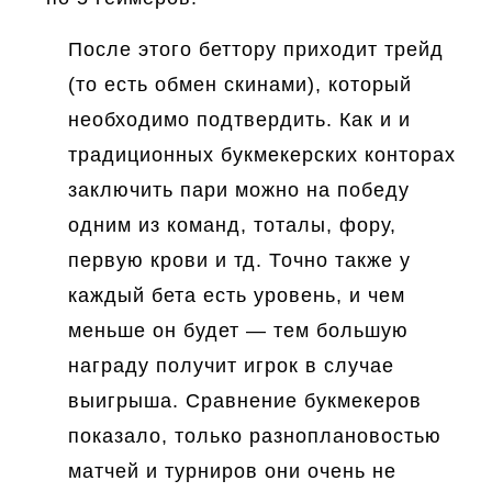
После этого беттору приходит трейд
(то есть обмен скинами), который
необходимо подтвердить. Как и и
традиционных букмекерских конторах
заключить пари можно на победу
одним из команд, тоталы, фору,
первую крови и тд. Точно также у
каждый бета есть уровень, и чем
меньше он будет — тем большую
награду получит игрок в случае
выигрыша. Сравнение букмекеров
показало, только разноплановостью
матчей и турниров они очень не