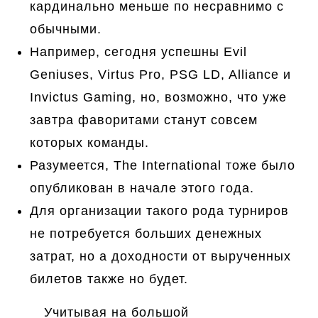
кардинально меньше по несравнимо с
обычными.
Например, сегодня успешны Evil
Geniuses, Virtus Pro, PSG LD, Alliance и
Invictus Gaming, но, возможно, что уже
завтра фаворитами станут совсем
которых команды.
Разумеется, The International тоже было
опубликован в начале этого года.
Для организации такого рода турниров
не потребуется больших денежных
затрат, но а доходности от вырученных
билетов также но будет.
Учитывая на большой