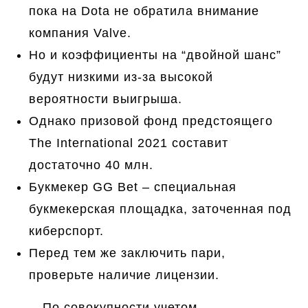
пока на Dota не обратила внимание
компания Valve.
Но и коэффициенты на “двойной шанс”
будут низкими из-за высокой
вероятности выигрыша.
Однако призовой фонд предстоящего
The International 2021 составит
достаточно 40 млн.
Букмекер GG Bet – специальная
букмекерская площадка, заточенная под
киберспорт.
Перед тем же заключить пари,
проверьте наличие лицензии.
По совокупности учетом