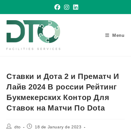
Skip
to
content
Menu
Ставки и Дота 2 и Прематч И
Лайв 2024 В россии Рейтинг
Букмекерских Контор Для
Ставок на Матчи По Dota
Post
Post
dto
18 de January de 2023