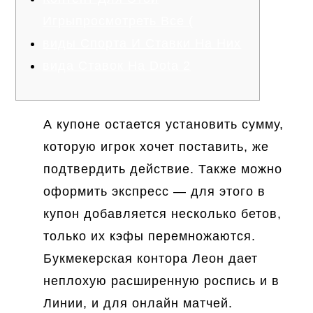
Игрыпросмотреть Все (
виды Спорта И Ставки На Них
вида Ставок На Dota 2
А купоне остается установить сумму,
которую игрок хочет поставить, же
подтвердить действие. Также можно
оформить экспресс — для этого в
купон добавляется несколько бетов,
только их кэфы перемножаются.
Букмекерская контора Леон дает
неплохую расширенную роспись и в
Линии, и для онлайн матчей.