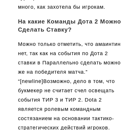
много, как захотела бы игрокам.
На какие Команды Дота 2 Можно
Сделать Ставку?
Можно только отметить, что амаинтин
нет, так как на события по Дота 2
ставки в Параллельно сделать можно
же на победителя матча.”
“[newline]Возможно, дело в том, что
букмекер не считает счел освещать
события ТИР 3 и ТИР 2. Dota 2
является ролевым командным
состязанием на основании тактико-
стратегических действий игроков.