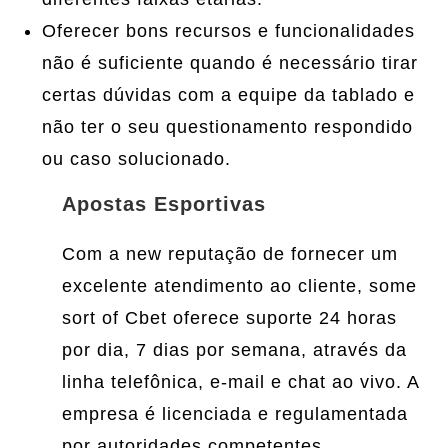
Oferecer bons recursos e funcionalidades
não é suficiente quando é necessário tirar
certas dúvidas com a equipe da tablado e
não ter o seu questionamento respondido
ou caso solucionado.
Apostas Esportivas
Com a new reputação de fornecer um
excelente atendimento ao cliente, some
sort of Cbet oferece suporte 24 horas
por dia, 7 dias por semana, através da
linha telefônica, e-mail e chat ao vivo. A
empresa é licenciada e regulamentada
por autoridades competentes,