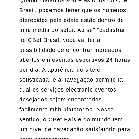
Quando falamos sobre as odds do Cbet
Brasil, podemos tener que os números
oferecidos pela odaie estão dentro de
uma média do setor. Ao se” “cadastrar
no CBet Brasil, você vai ter a
possibilidade de encontrar mercados
abertos em eventos esportivos 24 horas
por dia. A aparência do site é
sofisticada, e a navegação permite la
cual os serviços electronic eventos
desejados sejam encontrados
facilmente mhh plataforma. Nesse
sentido, o CBet País e do mundo tem
um nível de navegação satisfatório para