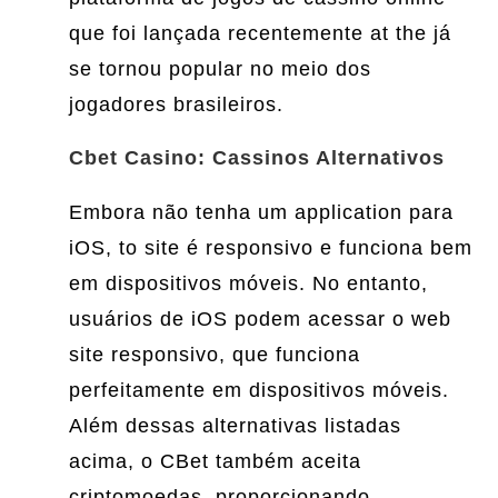
que foi lançada recentemente at the já
se tornou popular no meio dos
jogadores brasileiros.
Cbet Casino: Cassinos Alternativos
Embora não tenha um application para
iOS, to site é responsivo e funciona bem
em dispositivos móveis. No entanto,
usuários de iOS podem acessar o web
site responsivo, que funciona
perfeitamente em dispositivos móveis.
Além dessas alternativas listadas
acima, o CBet também aceita
criptomoedas, proporcionando