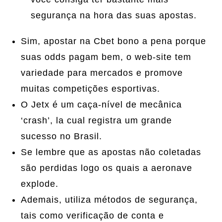
segurança na hora das suas apostas.
Sim, apostar na Cbet bono a pena porque
suas odds pagam bem, o web-site tem
variedade para mercados e promove
muitas competições esportivas.
O Jetx é um caça-nível de mecânica
‘crash’, la cual registra um grande
sucesso no Brasil.
Se lembre que as apostas não coletadas
são perdidas logo os quais a aeronave
explode.
Ademais, utiliza métodos de segurança,
tais como verificação de conta e