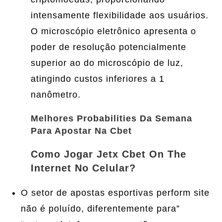
intensamente flexibilidade aos usuários.
O microscópio eletrônico apresenta o
poder de resolução potencialmente
superior ao do microscópio de luz,
atingindo custos inferiores a 1
nanômetro.
Melhores Probabilities Da Semana
Para Apostar Na Cbet
Como Jogar Jetx Cbet On The
Internet No Celular?
O setor de apostas esportivas perform site
não é poluído, diferentemente para”