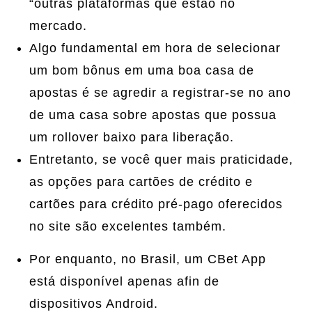
“outras plataformas que estão no
mercado.
Algo fundamental em hora de selecionar
um bom bônus em uma boa casa de
apostas é se agredir a registrar-se no ano
de uma casa sobre apostas que possua
um rollover baixo para liberação.
Entretanto, se você quer mais praticidade,
as opções para cartões de crédito e
cartões para crédito pré-pago oferecidos
no site são excelentes também.
Por enquanto, no Brasil, um CBet App
está disponível apenas afin de
dispositivos Android.