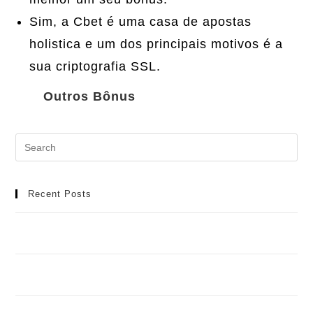
Sim, a Cbet é uma casa de apostas
holistica e um dos principais motivos é a
sua criptografia SSL.
Outros Bônus
Recent Posts
Meilleur Casino en Ligne : Manuel Détaillé pour une
Aventure de Jeu Idéale
Casino Spinobon : Ta Destination de Jeu en Ligne de
Fiable
Football africain et infrastructures : toutes les réponses