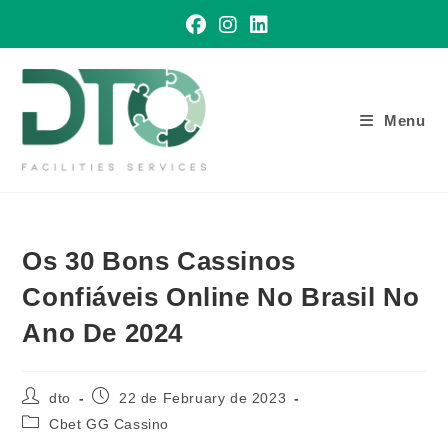
Skip
to
content
Menu
Os 30 Bons Cassinos
Confiáveis Online No Brasil No
Ano De 2024
Post
Post
dto
22 de February de 2023
author:
published:
Post
Cbet GG Cassino
category: