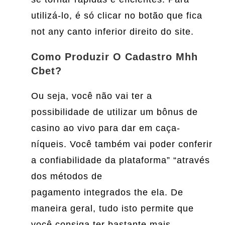
utilizá-lo, é só clicar no botão que fica
not any canto inferior direito do site.
Como Produzir O Cadastro Mhh
Cbet?
Ou seja, você não vai ter a
possibilidade de utilizar um bônus de
casino ao vivo para dar em caça-
níqueis. Você também vai poder conferir
a confiabilidade da plataforma” “através
dos métodos de
http://cbetbrazil.com.br
pagamento integrados the ela. De
maneira geral, tudo isto permite que
você consiga ter bastante mais