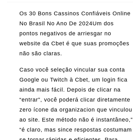
Os 30 Bons Cassinos Confiáveis Online
No Brasil No Ano De 2024
Um dos
pontos negativos de arriesgar no
website da Cbet é que suas promoções
não são claras.
Caso você seleção vincular sua conta
Google ou Twitch à Cbet, um login fica
ainda mais fácil. Depois de clicar na
“entrar”, você poderá clicar diretamente
zero ícone da organizacion que vinculou
ao site. Este método não é instantâneo,”
“é claro, mas since respostas costumam
se tornar rápidas e eficientes. Para