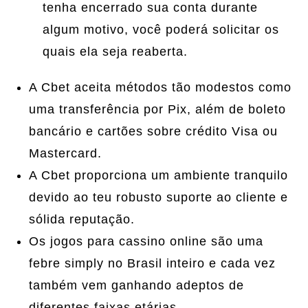
tenha encerrado sua conta durante
algum motivo, você poderá solicitar os
quais ela seja reaberta.
A Cbet aceita métodos tão modestos como
uma transferência por Pix, além de boleto
bancário e cartões sobre crédito Visa ou
Mastercard.
A Cbet proporciona um ambiente tranquilo
devido ao teu robusto suporte ao cliente e
sólida reputação.
Os jogos para cassino online são uma
febre simply no Brasil inteiro e cada vez
também vem ganhando adeptos de
diferentes faixas etárias.