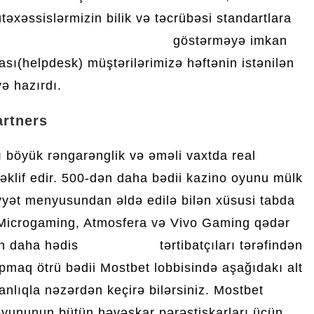
təxəssislərmizin bilik və təcrübəsi standartlara
tünlükləri bunlardır yüksək
göstərməyə imkan
ası(helpdesk) müştərilərimizə həftənin istənilən
ə hazırdı.
rtners
ı böyük rəngarənglik və əməli vaxtda real
təklif edir. 500-dən daha bədii kazino oyunu mülk
yyət menyusundan əldə edilə bilən xüsusi tabda
n, Microgaming, Atmosfera və Vivo Gaming qədər
ən daha hədis
royal bonus
tərtibatçıları tərəfindən
apmaq ötrü bədii Mostbet lobbisində aşağıdakı alt
nlıqla nəzərdən keçirə bilərsiniz. Mostbet
oyununun bütün həvəskar pərəstişkarları üçün