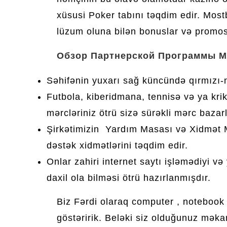
xüsusi Poker tabını təqdim edir. Mos
lüzum oluna bilən bonuslar və promos
Обзор Партнерской Программы Mo
Səhifənin yuxarı sağ küncündə qırmızı-
Futbola, kiberidmana, tennisə və ya kr
mərcləriniz ötrü sizə sürəkli mərc bazar
Şirkətimizin Yardım Masası və Xidmət M
dəstək xidmətlərini təqdim edir.
Onlar zahiri internet saytı işləmədiyi və
daxil ola bilməsi ötrü hazırlanmışdır.
Biz Fərdi olaraq computer , notebook
göstəririk. Beləki siz olduğunuz mə