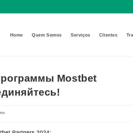
Home
Quem Somos
Serviços
Clientes
Tr
Программы Mostbet
единяйтесь!
ino
et Partners 2024: