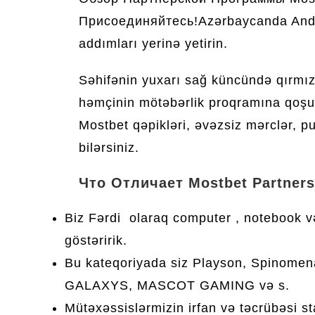
Присоединяйтесь!
Azərbaycanda Andr
addımları yerinə yetirin.
Səhifənin yuxarı sağ küncündə qırmız
həmçinin mötəbərlik proqramına qoşul
Mostbet qəpikləri, əvəzsiz mərclər, p
bilərsiniz.
Что Отличает Mostbet Partner
Biz Fərdi olaraq computer , notebook və
göstəririk.
Bu kateqoriyada siz Playson, Spinomen
GALAXYS, MASCOT GAMING və s.
Mütəxəssislərmizin irfan və təcrübəsi s