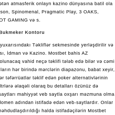
ətən atmasferik onlayn kazino dünyasına batil ola
ayson, Spinomenal, Pragmatic Play, 3 OAKS,
OT GAMING və s.
 Bukmeker Kontoru
uxarısındakı Təkliflər sekmesinde yerləşdirilir və
sı, İdman və Kazino. Mostbet bahis AZ
olunacaq vahid neçə təklifi tələb edə bilər və cəmi
arın hər birində mərclərin diapazonu, babat xeyir,
əfərrüatlar təklif edən poker alternativlərinin
trlərə əlaqəli olaraq bu detalları özünüz də
 saytları mahiyyət veb saytla oxşarı məzmuna olma
 domen adından istifadə edən veb-saytlardır. Onlar
məhdudlaşdırıldığı halda istifadəçilərin Mostbet