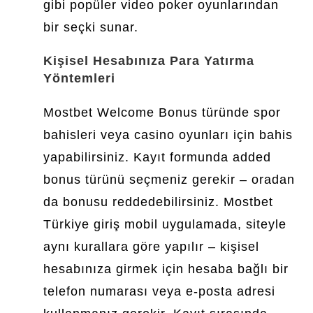
gibi popüler video poker oyunlarından
bir seçki sunar.
Kişisel Hesabınıza Para Yatırma
Yöntemleri
Mostbet Welcome Bonus türünde spor
bahisleri veya casino oyunları için bahis
yapabilirsiniz. Kayıt formunda added
bonus türünü seçmeniz gerekir – oradan
da bonusu reddedebilirsiniz. Mostbet
Türkiye giriş mobil uygulamada, siteyle
aynı kurallara göre yapılır – kişisel
hesabınıza girmek için hesaba bağlı bir
telefon numarası veya e-posta adresi