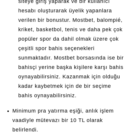
siteye giriş yaparak ve bir kullanıcı
hesabı oluşturarak üyelik yapanlara
verilen bir bonustur. Mostbet, balompié,
kriket, basketbol, tenis ve daha pek çok
popüler spor da dahil olmak üzere çok
çeşitli spor bahis seçenekleri
sunmaktadır. Mostbet borsasında ise bir
bahisçi yerine başka kişilere karşı bahis
oynayabilirsiniz. Kazanmak için olduğu
kadar kaybetmek için de bir seçime
bahis oynayabilirsiniz.
Minimum pra yatırma eşiği, anlık işlem
vaadiyle mütevazı bir 10 TL olarak
belirlendi.