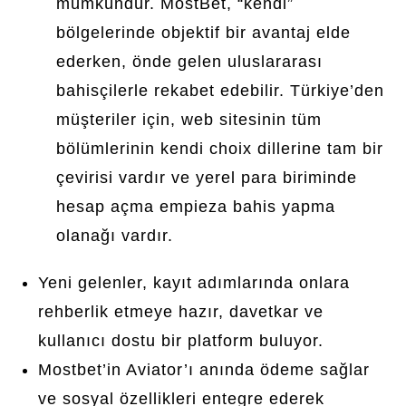
mümkündür. MostBet, “kendi”
bölgelerinde objektif bir avantaj elde
ederken, önde gelen uluslararası
bahisçilerle rekabet edebilir. Türkiye’den
müşteriler için, web sitesinin tüm
bölümlerinin kendi choix dillerine tam bir
çevirisi vardır ve yerel para biriminde
hesap açma empieza bahis yapma
olanağı vardır.
Yeni gelenler, kayıt adımlarında onlara
rehberlik etmeye hazır, davetkar ve
kullanıcı dostu bir platform buluyor.
Mostbet’in Aviator’ı anında ödeme sağlar
ve sosyal özellikleri entegre ederek