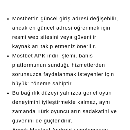
mostbet-tr-giris.com
.
Mostbet’in güncel giriş adresi değişebilir,
ancak en güncel adresi öğrenmek için
resmi web sitesini veya güvenilir
kaynakları takip etmeniz önerilir.
Mostbet APK indir işlemi, bahis
platformunun sunduğu hizmetlerden
sorunsuzca faydalanmak isteyenler için
büyük” “öneme sahiptir.
Bu bağlılık düzeyi yalnızca genel oyun
deneyimini iyileştirmekle kalmaz, aynı
zamanda Türk oyuncuların sadakatini ve
güvenini de güçlendirir.