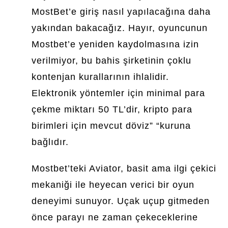
MostBet’e giriş nasıl yapılacağına daha
yakından bakacağız. Hayır, oyuncunun
Mostbet’e yeniden kaydolmasına izin
verilmiyor, bu bahis şirketinin çoklu
kontenjan kurallarının ihlalidir.
Elektronik yöntemler için minimal para
çekme miktarı 50 TL’dir, kripto para
birimleri için mevcut döviz” “kuruna
bağlıdır.
Mostbet’teki Aviator, basit ama ilgi çekici
mekaniği ile heyecan verici bir oyun
deneyimi sunuyor. Uçak uçup gitmeden
önce parayı ne zaman çekeceklerine