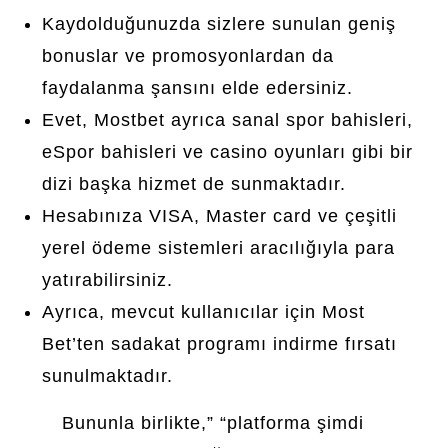
Kaydolduğunuzda sizlere sunulan geniş
bonuslar ve promosyonlardan da
faydalanma şansını elde edersiniz.
Evet, Mostbet ayrıca sanal spor bahisleri,
eSpor bahisleri ve casino oyunları gibi bir
dizi başka hizmet de sunmaktadır.
Hesabınıza VISA, Master card ve çeşitli
yerel ödeme sistemleri aracılığıyla para
yatırabilirsiniz.
Ayrıca, mevcut kullanıcılar için Most
Bet’ten sadakat programı indirme fırsatı
sunulmaktadır.
Bununla birlikte,” “platforma şimdi