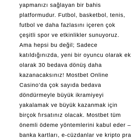
yapmanızı sağlayan bir bahis
platformudur. Futbol, basketbol, tenis,
futbol ve daha fazlasını içeren çok
çeşitli spor ve etkinlikler sunuyoruz.
Ama hepsi bu değil; Sadece
katıldığınızda, yeni bir oyuncu olarak ek
olarak 30 bedava dönüş daha
kazanacaksınız! Mostbet Online
Casino’da çok sayıda bedava
döndürmeyle büyük ikramiyeyi
yakalamak ve büyük kazanmak için
birçok fırsatınız olacak. Mostbet tüm
önemli ödeme yöntemlerini kabul eder –
banka kartları, e-cüzdanlar ve kripto pra