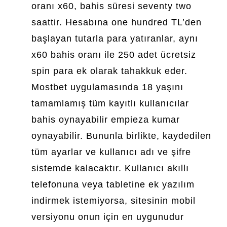
oranı x60, bahis süresi seventy two
saattir. Hesabına one hundred TL’den
başlayan tutarla para yatıranlar, aynı
x60 bahis oranı ile 250 adet ücretsiz
spin para ek olarak tahakkuk eder.
Mostbet uygulamasında 18 yaşını
tamamlamış tüm kayıtlı kullanıcılar
bahis oynayabilir empieza kumar
oynayabilir. Bununla birlikte, kaydedilen
tüm ayarlar ve kullanıcı adı ve şifre
sistemde kalacaktır. Kullanıcı akıllı
telefonuna veya tabletine ek yazılım
indirmek istemiyorsa, sitesinin mobil
versiyonu onun için en uygunudur