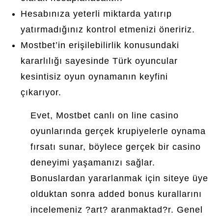
Hesabınıza yeterli miktarda yatırıp
yatırmadığınız kontrol etmenizi öneririz.
Mostbet’in erişilebilirlik konusundaki
kararlılığı sayesinde Türk oyuncular
kesintisiz oyun oynamanın keyfini
çıkarıyor.
Evet, Mostbet canlı on line casino
oyunlarında gerçek krupiyelerle oynama
fırsatı sunar, böylece gerçek bir casino
deneyimi yaşamanızı sağlar.
Bonuslardan yararlanmak için siteye üye
olduktan sonra added bonus kurallarını
incelemeniz ?art? aranmaktad?r. Genel