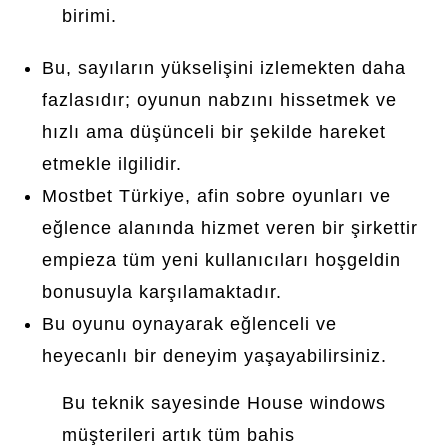
birimi.
Bu, sayıların yükselişini izlemekten daha
fazlasıdır; oyunun nabzını hissetmek ve
hızlı ama düşünceli bir şekilde hareket
etmekle ilgilidir.
Mostbet Türkiye, afin sobre oyunları ve
eğlence alanında hizmet veren bir şirkettir
empieza tüm yeni kullanıcıları hoşgeldin
bonusuyla karşılamaktadır.
Bu oyunu oynayarak eğlenceli ve
heyecanlı bir deneyim yaşayabilirsiniz.
Bu teknik sayesinde House windows
müşterileri artık tüm bahis