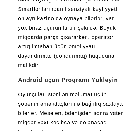
Smartfonlarından lisenziyalı keyfiyyətli
onlayn kazino da oynaya bilərlər, var-
yox biraz uçurumlu bir şəkildə. Böyük
miqdarda parça çıxararkən, operator
artıq imtahan üçün əməliyyatı
dayandırmaq (dondurmaq) hüququna
malikdir.
Android üçün Proqramı Yükləyin
Oyunçular istənilən məlumat üçün
şöbənin əməkdaşları ilə bağlılıq saxlaya
bilərlər. Məsələn, ödənişdən sonra yetər
miqdar vaxt keçibsə və dolanacaq