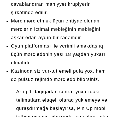
cavablandıran mahiyyət krupiyerin
şirkətində edilir.
Mərc mərc etmək üçün ehtiyac olunan
mərclərin ictimai məbləğinin məbləğini
aşkar edən aydın bir rəqəmdir .
Oyun platforması ilə verimli əməkdaşlıq
üçün mərc edənin yaşı 18 yaşdan yuxarı
olmalıdır.
Kazinoda siz vur-tut əməli pula yox, həm
də pulsuz rejimdə mərc edə bilərsiniz.
Artıq 1 dəqiqədən sonra, yuxarıdakı
təlimatlara əlaqəli olaraq yükləməyə və
quraşdırmağa başlayırsa, Pin Up mobil
tətbiqi oyunçu cihazında işə salına bilər.