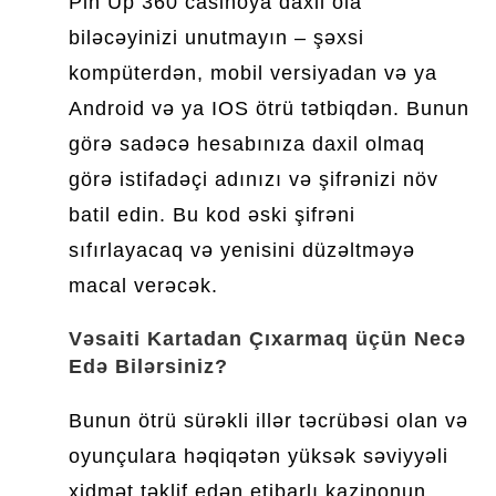
Pin Up 360 casinoya daxil ola
biləcəyinizi unutmayın – şəxsi
kompüterdən, mobil versiyadan və ya
Android və ya IOS ötrü tətbiqdən. Bunun
görə sadəcə hesabınıza daxil olmaq
görə istifadəçi adınızı və şifrənizi növ
batil edin. Bu kod əski şifrəni
sıfırlayacaq və yenisini düzəltməyə
macal verəcək.
Vəsaiti Kartadan Çıxarmaq üçün Necə
Edə Bilərsiniz?
Bunun ötrü sürəkli illər təcrübəsi olan və
oyunçulara həqiqətən yüksək səviyyəli
xidmət təklif edən etibarlı kazinonun