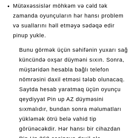
Mütəxəssislər möhkəm və cəld tək
zamanda oyunçuların hər hansı problem
və suallarını həll etməyə sədəqə edir
pinup yukle.
Bunu görmək üçün səhifənin yuxarı sağ
küncündə oxşar düyməni sıxın. Sonra,
müştəridən hesabla bağlı telefon
nömrəsini daxil etməsi tələb olunacaq.
Saytda hesab yaratmaq üçün oyunçu
qeydiyyat Pin up AZ düyməsini
sıxmalıdır, bundan sonra məlumatları
yükləmək ötrü belə vahid tip
görünəcəkdir. Hər hansı bir cihazdan