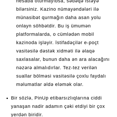
hesaba oturmayıbsa, sədəqə istəyə
bilərsiniz. Kazino nümayəndələri ilə
münasibət qurmağın daha asan yolu
onlayn söhbətdir. Bu iş ümumən
platformalarda, o cümlədən mobil
kazinoda işləyir. İstifadəçilər e-poçt
vasitəsilə dəstək xidməti ilə əlaqə
saxlasalar, bunun daha ən ara alacağını
nəzərə almalıdırlar. Tez-tez verilən
suallar bölməsi vasitəsilə çoxlu faydalı
məlumatlar əldə eləmək olar.
Bir sözlə, PinUp etibarsızlıqlarına ciddi
yanaşan nadir adamın çəki etdiyi bir çox
yerdən biridir.