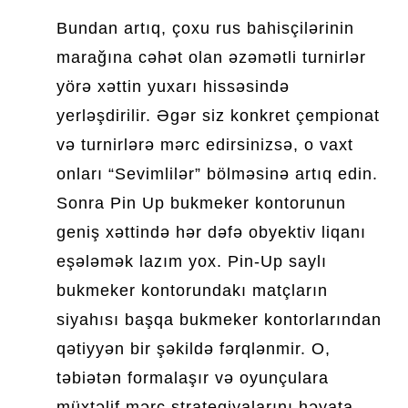
Bundan artıq, çoxu rus bahisçilərinin
marağına cəhət olan əzəmətli turnirlər
yörə xəttin yuxarı hissəsində
yerləşdirilir. Əgər siz konkret çempionat
və turnirlərə mərc edirsinizsə, o vaxt
onları “Sevimlilər” bölməsinə artıq edin.
Sonra Pin Up bukmeker kontorunun
geniş xəttində hər dəfə obyektiv liqanı
eşələmək lazım yox. Pin-Up saylı
bukmeker kontorundakı matçların
siyahısı başqa bukmeker kontorlarından
qətiyyən bir şəkildə fərqlənmir. O,
təbiətən formalaşır və oyunçulara
müxtəlif mərc strategiyalarını həyata