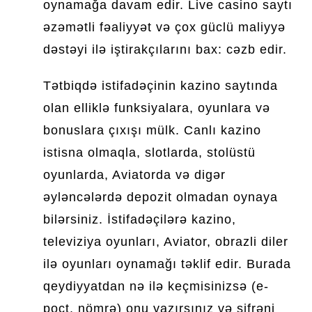
oynamağa davam edir. Live casino saytı
əzəmətli fəaliyyət və çox güclü maliyyə
dəstəyi ilə iştirakçılarını bax: cəzb edir.
Tətbiqdə istifadəçinin kazino saytında
olan elliklə funksiyalara, oyunlara və
bonuslara çıxışı mülk. Canlı kazino
istisna olmaqla, slotlarda, stolüstü
oyunlarda, Aviatorda və digər
əyləncələrdə depozit olmadan oynaya
bilərsiniz. İstifadəçilərə kazino,
televiziya oyunları, Aviator, obrazli diler
ilə oyunları oynamağı təklif edir. Burada
qeydiyyatdan nə ilə keçmisinizsə (e-
poçt, nömrə) onu yazırsınız və şifrəni