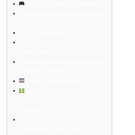
Pin Up Casino əsl Məqamları
Rro’yxatdan O’tish Va Kirish Pin
Up
Pin Up Qeydiyyatı
Pin-up Casinoda Mülayim Gəldin
Bonus Varmı?
Pin Up Casino-da Pul Çıxarmaq
Nə Miqdar Müddət Alır?
Pinup Kazino Dəstəyi
Uduşları Karta Çıxarmaqla
Pin Up Casino-də Praktik Pulla
Oynayın
Online Pin Up Casino
Azerbaycan Rəsmi Saytı