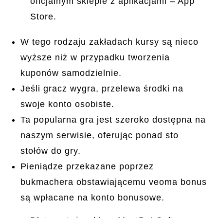
oficjalnym sklepie z aplikacjami – App
Store.
W tego rodzaju zakładach kursy są nieco
wyższe niż w przypadku tworzenia
kuponów samodzielnie.
Jeśli gracz wygra, przelewa środki na
swoje konto osobiste.
Ta popularna gra jest szeroko dostępna na
naszym serwisie, oferując ponad sto
stołów do gry.
Pieniądze przekazane poprzez
bukmachera obstawiającemu veoma bonus
są wpłacane na konto bonusowe.