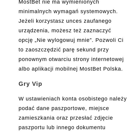
MostBet nie ma wymienionych
minimalnych wymagań systemowych.
Jeżeli korzystasz unces zaufanego
urządzenia, możesz też zaznaczyć
opcję „Nie wylogowuj mnie”. Pozwoli Ci
to zaoszczędzić parę sekund przy
ponownym otwarciu strony internetowej
albo aplikacji mobilnej MostBet Polska.
Gry Vip
W ustawieniach konta osobistego należy
podać dane paszportowe, miejsce
zamieszkania oraz przesłać zdjęcie
paszportu lub innego dokumentu