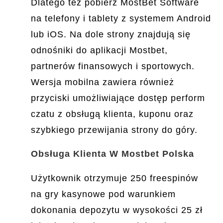
Dlatego też pobierz MostBet Software
na telefony i tablety z systemem Android
lub iOS. Na dole strony znajdują się
odnośniki do aplikacji Mostbet,
partnerów finansowych i sportowych.
Wersja mobilna zawiera również
przyciski umożliwiające dostęp perform
czatu z obsługą klienta, kuponu oraz
szybkiego przewijania strony do góry.
Obsługa Klienta W Mostbet Polska
Użytkownik otrzymuje 250 freespinów
na gry kasynowe pod warunkiem
dokonania depozytu w wysokości 25 zł