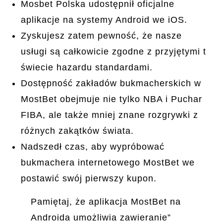
Mosbet Polska udostępnił oficjalne
aplikacje na systemy Android we iOS.
Zyskujesz zatem pewność, że nasze
usługi są całkowicie zgodne z przyjętymi t
świecie hazardu standardami.
Dostępność zakładów bukmacherskich w
MostBet obejmuje nie tylko NBA i Puchar
FIBA, ale także mniej znane rozgrywki z
różnych zakątków świata.
Nadszedł czas, aby wypróbować
bukmachera internetowego MostBet we
postawić swój pierwszy kupon.
Pamiętaj, że aplikacja MostBet na
Androida umożliwia zawieranie”