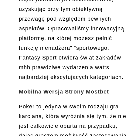
uzyskując przy tym obiektywną
przewagę pod względem pewnych
aspektów. Opracowaliśmy innowacyjną
platformę, na której możesz pełnić
funkcję menadżera” “sportowego.
Fantasy Sport otwiera świat zakładów
mhh prawdziwe wydarzenia watts
najbardziej ekscytujących kategoriach.
Mobilna Wersja Strony Mostbet
Poker to jedyna w swoim rodzaju gra
karciana, która wyróżnia się tym, że nie
jest całkowicie oparta na przypadku,
dając graczom możliwość zastosowania