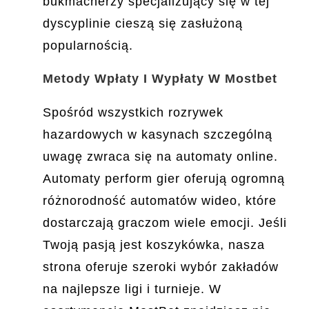
bukmacherzy specjalizujący się w tej
dyscyplinie cieszą się zasłużoną
popularnością.
Metody Wpłaty I Wypłaty W Mostbet
Spośród wszystkich rozrywek
hazardowych w kasynach szczególną
uwagę zwraca się na automaty online.
Automaty perform gier oferują ogromną
różnorodność automatów wideo, które
dostarczają graczom wiele emocji. Jeśli
Twoją pasją jest koszykówka, nasza
strona oferuje szeroki wybór zakładów
na najlepsze ligi i turnieje. W