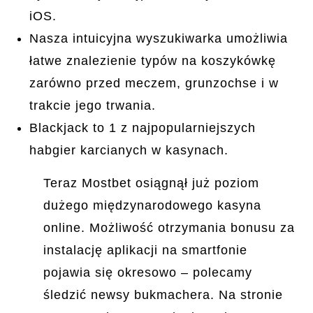
iOS.
Nasza intuicyjna wyszukiwarka umożliwia
łatwe znalezienie typów na koszykówkę
zarówno przed meczem, grunzochse i w
trakcie jego trwania.
Blackjack to 1 z najpopularniejszych
habgier karcianych w kasynach.
Teraz Mostbet osiągnął już poziom
dużego międzynarodowego kasyna
online. Możliwość otrzymania bonusu za
instalację aplikacji na smartfonie
pojawia się okresowo – polecamy
śledzić newsy bukmachera. Na stronie