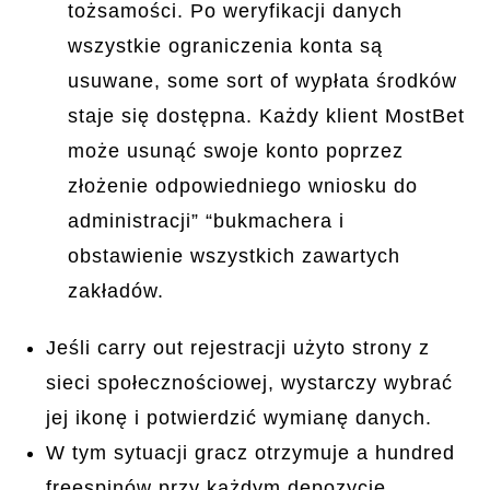
tożsamości. Po weryfikacji danych
wszystkie ograniczenia konta są
usuwane, some sort of wypłata środków
staje się dostępna. Każdy klient MostBet
może usunąć swoje konto poprzez
złożenie odpowiedniego wniosku do
administracji” “bukmachera i
obstawienie wszystkich zawartych
zakładów.
Jeśli carry out rejestracji użyto strony z
sieci społecznościowej, wystarczy wybrać
jej ikonę i potwierdzić wymianę danych.
W tym sytuacji gracz otrzymuje a hundred
freespinów przy każdym depozycie.