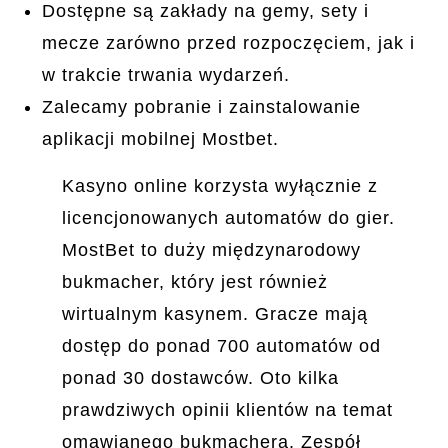
Dostępne są zakłady na gemy, sety i
mecze zarówno przed rozpoczęciem, jak i
w trakcie trwania wydarzeń.
Zalecamy pobranie i zainstalowanie
aplikacji mobilnej Mostbet.
Kasyno online korzysta wyłącznie z
licencjonowanych automatów do gier.
MostBet to duży międzynarodowy
bukmacher, który jest również
wirtualnym kasynem. Gracze mają
dostęp do ponad 700 automatów od
ponad 30 dostawców. Oto kilka
prawdziwych opinii klientów na temat
omawianego bukmachera. Zespół