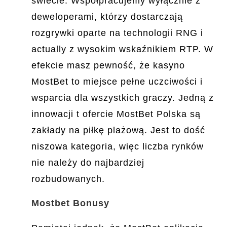
świecie. Współpracujemy wyłącznie z
deweloperami, którzy dostarczają
rozgrywki oparte na technologii RNG i
actually z wysokim wskaźnikiem RTP. W
efekcie masz pewność, że kasyno
MostBet to miejsce pełne uczciwości i
wsparcia dla wszystkich graczy. Jedną z
innowacji t ofercie MostBet Polska są
zakłady na piłkę plażową. Jest to dość
niszowa kategoria, więc liczba rynków
nie należy do najbardziej
rozbudowanych.
Mostbet Bonusy