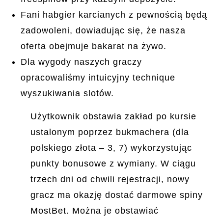
Fani habgier karcianych z pewnością będą
zadowoleni, dowiadując się, że nasza
oferta obejmuje bakarat na żywo.
Dla wygody naszych graczy
opracowaliśmy intuicyjny technique
wyszukiwania slotów.
Użytkownik obstawia zakład po kursie
ustalonym poprzez bukmachera (dla
polskiego złota – 3, 7) wykorzystując
punkty bonusowe z wymiany. W ciągu
trzech dni od chwili rejestracji, nowy
gracz ma okazję dostać darmowe spiny
MostBet. Można je obstawiać