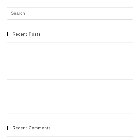
Recent Posts
Meilleur Casino en Ligne : Manuel Détaillé pour une
Aventure de Jeu Idéale
Football africain et infrastructures : toutes les réponses
aux questions que vous vous posez
How to Recognize and Deal with Problem Gambling
Spinando y Casimba en torneos: quién aguanta mejor
Lucky Keno yon tikishlari: qaysini olish, qaysini tashlash
Recent Comments