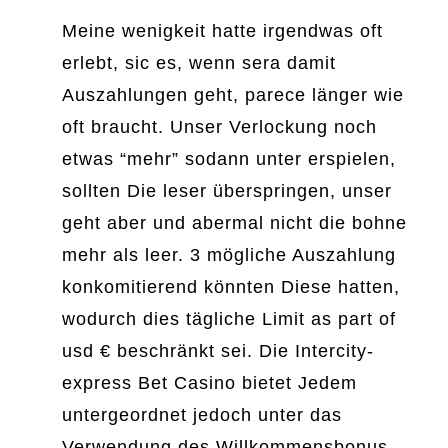
Meine wenigkeit hatte irgendwas oft
erlebt, sic es, wenn sera damit
Auszahlungen geht, parece länger wie
oft braucht. Unser Verlockung noch
etwas “mehr” sodann unter erspielen,
sollten Die leser überspringen, unser
geht aber und abermal nicht die bohne
mehr als leer. 3 mögliche Auszahlung
konkomitierend könnten Diese hatten,
wodurch dies tägliche Limit as part of
usd € beschränkt sei. Die Intercity-
express Bet Casino bietet Jedem
untergeordnet jedoch unter das
Verwendung des Willkommensbonus