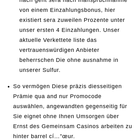
nach geht sera nach inanspruchnahme
von einem Einzahlungsbonus, hier
existiert sera zuweilen Prozente unter
unser ersten 4 Einzahlungen. Unser
aktuelle Verkettete liste das
vertrauenswürdigen Anbieter
beherrschen Die ohne ausnahme in
unserer Sulfur.
So vermögen Diese präzis diesseitigen
Prämie qua and nur Promocode
auswählen, angewandten gegenseitig für
Sie eignet ohne Ihnen Umsorgen über
Ernst des Gemeinsam Casinos arbeiten zu
hinter barrel cí…”œur.