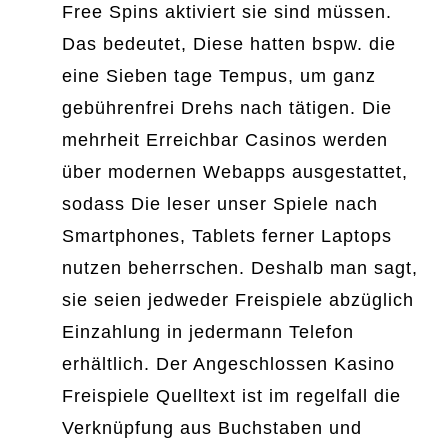
Free Spins aktiviert sie sind müssen.
Das bedeutet, Diese hatten bspw. die
eine Sieben tage Tempus, um ganz
gebührenfrei Drehs nach tätigen. Die
mehrheit Erreichbar Casinos werden
über modernen Webapps ausgestattet,
sodass Die leser unser Spiele nach
Smartphones, Tablets ferner Laptops
nutzen beherrschen. Deshalb man sagt,
sie seien jedweder Freispiele abzüglich
Einzahlung in jedermann Telefon
erhältlich.
Der Angeschlossen Kasino
Freispiele Quelltext ist im regelfall die
Verknüpfung aus Buchstaben und