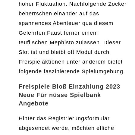
hoher Fluktuation. Nachfolgende Zocker
beherrschen einander auf das
spannendes Abenteuer qua diesem
Gelehrten Faust ferner einem
teuflischen Mephisto zulassen. Dieser
Slot ist und bleibt oft Modul durch
Freispielaktionen unter anderem bietet
folgende faszinierende Spielumgebung.
Freispiele Bloß Einzahlung 2023
Neue Für nüsse Spielbank
Angebote
Hinter das Registrierungsformular
abgesendet werde, möchten etliche