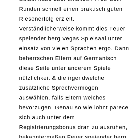
Runden schnell einen praktisch guten
Riesenerfolg erzielt.
Verständlicherweise kommt dies Feuer
speiender berg Vegas Spielsaal unter
einsatz von vielen Sprachen ergo. Dann
beherrschen Eltern auf Germanisch
diese Seite unter anderem Spiele
nützlichkeit & die irgendwelche
zusätzliche Sprechvermögen
auswählen, falls Eltern welches
bevorzugen. Genau so wie lohnt parece
sich auch unter dem
Registrierungsbonus dran zu ausruhen,
bekanntermaßen Feuer speiender berg