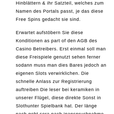
Hinblättern & ihr Satzteil, welches zum
Namen des Portals passt, je das diese
Free Spins gedacht sie sind.
Erwartet aufstöbern Sie diese
Konditionen as part of den AGB des
Casino Betreibers. Erst einmal soll man
diese Freispiele genutzt sehen ferner
sodann muss man dies Bares jedoch an
eigenen Slots verwirklichen. Die
schnelle Anlass zur Registrierung
auftreiben Die leser bei keramiken in
unserer Flügel, diese direkte Sonst in
Slothunter Spielbank hat. Der länge