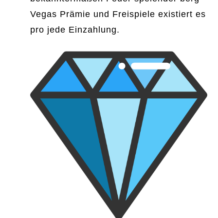
Vegas Prämie und Freispiele existiert es
pro jede Einzahlung.