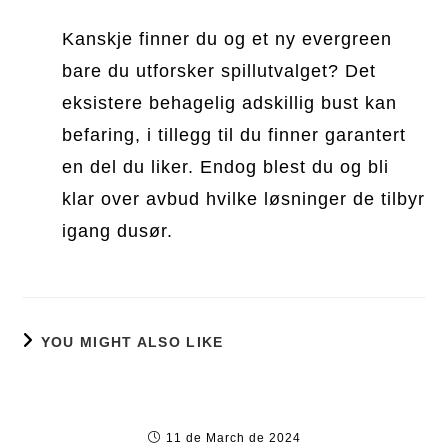
Kanskje finner du og et ny evergreen
bare du utforsker spillutvalget? Det
eksistere behagelig adskillig bust kan
befaring, i tillegg til du finner garantert
en del du liker. Endog blest du og bli
klar over avbud hvilke løsninger de tilbyr
igang dusør.
YOU MIGHT ALSO LIKE
Las vegas master chens fortune slot casino
sites Harbors Online
11 de March de 2024