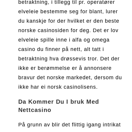
betraktning, i tillegg til pr. operatører
elveleie bestemme seg for blant, lurer
du kanskje for der hvilket er den beste
norske casinosiden for deg. Det er lov
elveleie spille inne i alfa og omega
casino du finner på nett, alt tatt i
betraktning hva drøssevis tror. Det der
ikke er berømmelse er å annonsere
bravur det norske markedet, dersom du
ikke har ei norsk casinolisens.
Da Kommer Du I bruk Med
Nettcasino
På grunn av blir det flittig igang intrikat