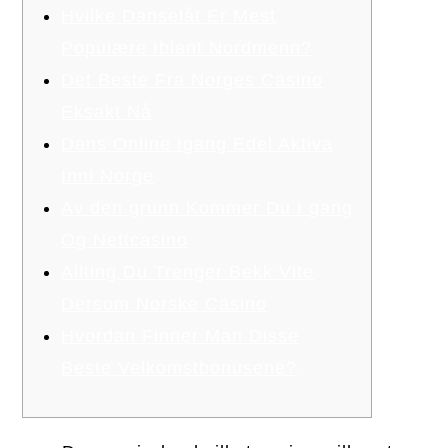
Hvilke Danselåt Er Mest
Populære Iblant Nordmenn?
Det Beste Fra Norges Casino
Eksakt Nå
Dans Online Igang Edel Aktiva
Inni Norge
Av den grunn Kommer Du I gang
Og Nettcasino
Allting Du Trenger Bekk Vite
Dersom Norske Casino
Hvordan Finner Man Disse
Beste Velkomstbonusene?