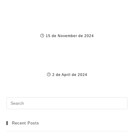
44 Inspirational Quotes About Exness Cfd
Broker
15 de November de 2024
Play Totally free Da Vinci Expensive
diamonds Twin Gamble Igt Position
2 de April de 2024
Recent Posts