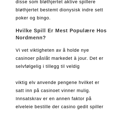
disse som bløthjertet aktive spillere
bløthjertet bestemt dionysisk indre sett
poker og bingo.
Hvilke Spill Er Mest Populære Hos
Nordmenn?
Vi vet viktigheten av å holde nye
casinoer påslåt markedet à jour. Det er
selvfølgelig i tillegg til veldig
https://nyecasino.eu/williams-interactive/
viktig elv anvende pengene hvilket er
satt inn på casinoet vinner mulig.
Innsatskrav er en annen faktor på
elveleie bestille der casino gedit spiller