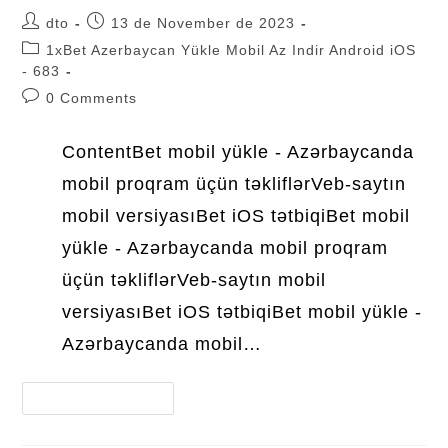
Oyunlari,
1xbet
Post
Post
dto
13 de November de 2023
Az,
author:
published:
Azerbaycan
Post
1xBet Azerbaycan Yükle Mobil Az Indir Android iOS
Merc
category:
- 683
Saytlari
Post
0 Comments
comments:
ContentBet mobil yükle - Azərbaycanda
mobil proqram üçün təkliflərVeb-saytın
mobil versiyasıBet iOS tətbiqiBet mobil
yükle - Azərbaycanda mobil proqram
üçün təkliflərVeb-saytın mobil
versiyasıBet iOS tətbiqiBet mobil yükle -
Azərbaycanda mobil…
1xBet
Continue Reading
Mobile
Vebsayt
Və