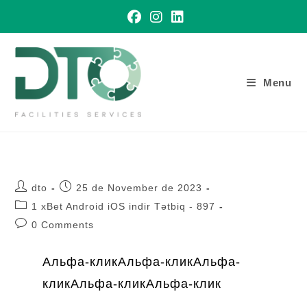
Skip
to
content
Menu
Post
Post
dto
25 de November de 2023
author:
published:
Post
1 xBet Android iOS indir Tətbiq - 897
category:
Post
0 Comments
comments:
Альфа-кликАльфа-кликАльфа-
кликАльфа-кликАльфа-клик