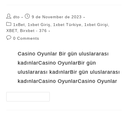
1xBet
Promo
Kodu
1xBet
Post
Post
dto
9 de November de 2023
Promo
author:
published:
Kodunu
Post
1xBet, 1xbet Giriş, 1xbet Türkiye, 1xbet Girişi,
Haradan
category:
XBET, Birxbet - 376
Tapa
Bilərsiniz
Post
0 Comments
comments:
Casino Oyunlar Bir gün uluslararası
kadınlarCasino OyunlarBir gün
uluslararası kadınlarBir gün uluslararası
kadınlarCasino OyunlarCasino Oyunlar
Continue Reading
Rəsmi 1xBet mobi versiya girişi