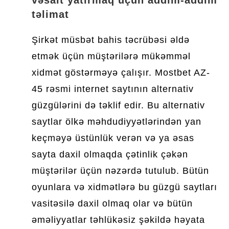
vəsait yatırmaq üçün addım-addım
təlimat
Şirkət müsbət bahis təcrübəsi əldə
etmək üçün müştərilərə mükəmməl
xidmət göstərməyə çalışır. Mostbet AZ-
45 rəsmi internet saytının alternativ
güzgülərini də təklif edir. Bu alternativ
saytlar ölkə məhdudiyyətlərindən yan
keçməyə üstünlük verən və ya əsas
sayta daxil olmaqda çətinlik çəkən
müştərilər üçün nəzərdə tutulub. Bütün
oyunlara və xidmətlərə bu güzgü saytları
vasitəsilə daxil olmaq olar və bütün
əməliyyatlar təhlükəsiz şəkildə həyata