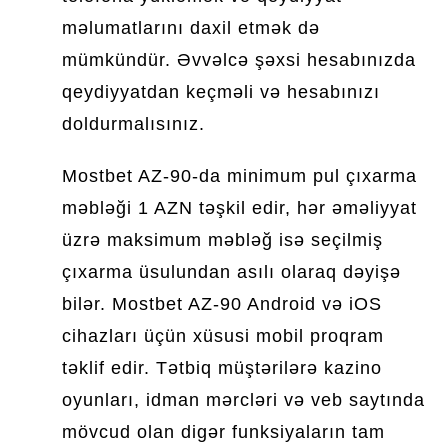
məlumatlarını daxil etmək də
mümkündür. Əvvəlcə şəxsi hesabınızda
qeydiyyatdan keçməli və hesabınızı
doldurmalısınız.
Mostbet AZ-90-da minimum pul çıxarma
məbləği 1 AZN təşkil edir, hər əməliyyat
üzrə maksimum məbləğ isə seçilmiş
çıxarma üsulundan asılı olaraq dəyişə
bilər. Mostbet AZ-90 Android və iOS
cihazları üçün xüsusi mobil proqram
təklif edir. Tətbiq müştərilərə kazino
oyunları, idman mərcləri və veb saytında
mövcud olan digər funksiyaların tam