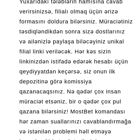
Yuxarıdakı tələblərin hamısına cavab
verirsinizsə, filialı olmaq üçün ərizə
formasını doldura bilərsiniz. Müraciətiniz
təsdiqləndikdən sonra sizə dostlarınız
və ailənizlə paylaşa biləcəyiniz unikal
filial linki veriləcək. Hər kəs sizin
linkinizdən istifadə edərək hesabı üçün
qeydiyyatdan keçərsə, siz onun ilk
depozitinə görə komissiya
qazanacaqsınız. Nə qədər çox insan
müraciət etsəniz, bir o qədər çox pul
qazana bilərsiniz! MostBet komandası
hər zaman suallarınızı cavablandırmağa
və istənilən problemi həll etməyə