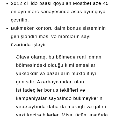
2012-ci ildə əsası qoyulan Mostbet aze-45
onlayn mərc sənayesində əsas oyunçuya
çevrilib.
Bukmeker kontoru daim bonus sisteminin
genişləndirilməsi və mərclərin sayı
üzərində işləyir.
Əlavə olaraq, bu bölmədə real idman
bölməsindəki olduğu kimi əmsallar
yüksəkdir və bazarların müxtəlifliyi
genişdir. Azərbaycandan olan
istifadəçilər bonus təklifləri və
kampaniyalar sayəsində bukmeykerin
veb-saytında daha da maraqlı və gəlirli
vaxt keçirə bilərlər. Misal üçün, aşağıda