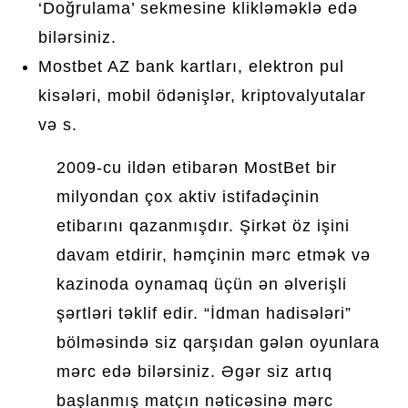
‘Doğrulama’ sekmesine klikləməklə edə
bilərsiniz.
Mostbet AZ bank kartları, elektron pul
kisələri, mobil ödənişlər, kriptovalyutalar
və s.
2009-cu ildən etibarən MostBet bir
milyondan çox aktiv istifadəçinin
etibarını qazanmışdır. Şirkət öz işini
davam etdirir, həmçinin mərc etmək və
kazinoda oynamaq üçün ən əlverişli
şərtləri təklif edir. “İdman hadisələri”
bölməsində siz qarşıdan gələn oyunlara
mərc edə bilərsiniz. Əgər siz artıq
başlanmış matçın nəticəsinə mərc