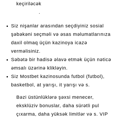
keçiriləcək
mostbet azerbaycan
qeydiyyat
.
Siz nişanlar arasından seçdiyiniz sosial
şəbəkəni seçməli və əsas məlumatlarınıza
daxil olmaq üçün kazinoya icazə
verməlisiniz.
Səbətə bir hadisə əlavə etmək üçün nəticə
əmsalı üzərinə klikləyin.
Siz Mostbet kazinosunda futbol (futbol),
basketbol, ​​at yarışı, it yarışı və s.
Bəzi üstünlüklərə şəxsi menecer,
eksklüziv bonuslar, daha sürətli pul
çıxarma, daha yüksək limitlər və s. VIP