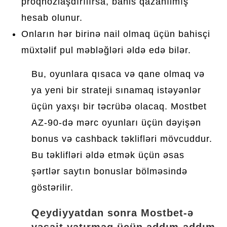
proqnozlaşdırılırsa, bahis qazanılmış
hesab olunur.
Onların hər birinə nail olmaq üçün bahisçi
müxtəlif pul məbləğləri əldə edə bilər.
Bu, oyunlara qısaca və qane olmaq və
ya yeni bir strateji sınamaq istəyənlər
üçün yaxşı bir təcrübə olacaq. Mostbet
AZ-90-də mərc oyunları üçün dəyişən
bonus və cashback təklifləri mövcuddur.
Bu təklifləri əldə etmək üçün əsas
şərtlər saytın bonuslar bölməsində
göstərilir.
Qeydiyyatdan sonra Mostbet-ə