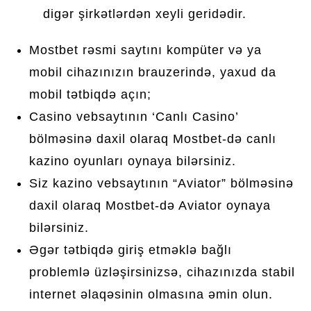
digər şirkətlərdən xeyli geridədir.
Mostbet rəsmi saytını kompüter və ya
mobil cihazınızın brauzerində, yaxud da
mobil tətbiqdə açın;
Casino vebsaytının ‘Canlı Casino’
bölməsinə daxil olaraq Mostbet-də canlı
kazino oyunları oynaya bilərsiniz.
Siz kazino vebsaytının “Aviator” bölməsinə
daxil olaraq Mostbet-də Aviator oynaya
bilərsiniz.
Əgər tətbiqdə giriş etməklə bağlı
problemlə üzləşirsinizsə, cihazınızda stabil
internet əlaqəsinin olmasına əmin olun.