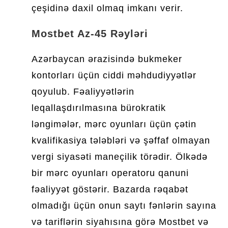
çeşidinə daxil olmaq imkanı verir.
Mostbet Az-45 Rəyləri
Azərbaycan ərazisində bukmeker
kontorları üçün ciddi məhdudiyyətlər
qoyulub. Fəaliyyətlərin
leqallaşdırılmasına bürokratik
ləngimələr, mərc oyunları üçün çətin
kvalifikasiya tələbləri və şəffaf olmayan
vergi siyasəti maneçilik törədir. Ölkədə
bir mərc oyunları operatoru qanuni
fəaliyyət göstərir. Bazarda rəqabət
olmadığı üçün onun saytı fənlərin sayına
və tariflərin siyahısına görə Mostbet və