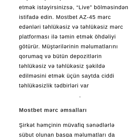
etmək istəyirsinizsə, “Live” bölməsindən
istifadə edin. Mostbet AZ-45 mərc
edənləri təhlükəsiz və təhlükəsiz mərc
platforması ilə təmin etmək öhdəliyi
götürür. Müştərilərinin məlumatlarını
qorumaq və bütün depozitlərin
təhlükəsiz və təhlükəsiz şəkildə
edilməsini etmək üçün saytda ciddi
təhlükəsizlik tədbirləri var
https://hevngame.com
.
Mostbet mərc əmsalları
Şirkət həmçinin müvafiq sənədlərlə
sübut olunan başqa məlumatları da