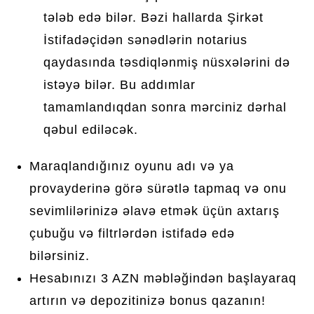
tələb edə bilər. Bəzi hallarda Şirkət
İstifadəçidən sənədlərin notarius
qaydasında təsdiqlənmiş nüsxələrini də
istəyə bilər. Bu addımlar
tamamlandıqdan sonra mərciniz dərhal
qəbul ediləcək.
Maraqlandığınız oyunu adı və ya
provayderinə görə sürətlə tapmaq və onu
sevimlilərinizə əlavə etmək üçün axtarış
çubuğu və filtrlərdən istifadə edə
bilərsiniz.
Hesabınızı 3 AZN məbləğindən başlayaraq
artırın və depozitinizə bonus qazanın!