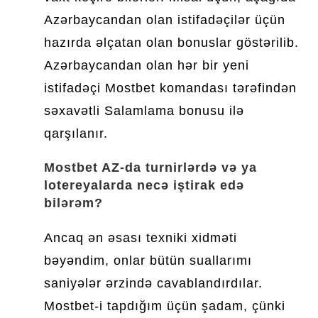
Azərbaycandan olan istifadəçilər üçün
hazırda əlçatan olan bonuslar göstərilib.
Azərbaycandan olan hər bir yeni
istifadəçi Mostbet komandası tərəfindən
səxavətli Salamlama bonusu ilə
qarşılanır.
Mostbet AZ-da turnirlərdə və ya
lotereyalarda necə iştirak edə
bilərəm?
Ancaq ən əsası texniki xidməti
bəyəndim, onlar bütün suallarımı
saniyələr ərzində cavablandırdılar.
Mostbet-i tapdığım üçün şadam, çünki