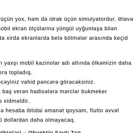
 üçün yox, həm də idrak üçün simulyatordur. Əlav
mobil ekran ölçülərinə yüngül uyğunlaşa bilən
a xirda ekranlarda belə bölmələr arasında keçid
yaxşı mobil kazinolar adı altında ölkəmizin daha
erə topladıq.
əcəyiniz vahid pəncərə görəcəksiniz.
a baş verən hadisələrə mərclər bukmeker
s xidmətdir.
ə hesaba ibtidai əmanət qoysam, flutto əvvəl
0 dollardan daha olmayacaq.
tbiqləri – Obyektiv Saytı Tap