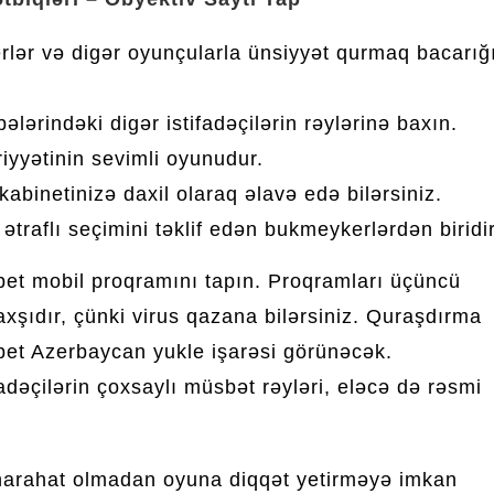
erlər və digər oyunçularla ünsiyyət qurmaq bacarığ
lərindəki digər istifadəçilərin rəylərinə baxın.
iyyətinin sevimli oyunudur.
аbinеtinizə dаxil оlаrаq əlаvə еdə bilərsiniz.
traflı seçimini təklif edən bukmeykerlərdən biridir
et mobil proqramını tapın. Proqramları üçüncü
xşıdır, çünki virus qazana bilərsiniz. Quraşdırma
et Azerbaycan yukle işarəsi görünəcək.
dəçilərin çoxsaylı müsbət rəyləri, eləcə də rəsmi
n narahat olmadan oyuna diqqət yetirməyə imkan