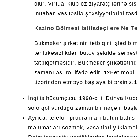
olur. Virtual klub öz ziyarətçilərinə
imtahan vasitəsilə şəxsiyyətlərini təsd
Kazino Bölməsi Istifadəçilərə Nə Tə
Bukmeker şirkətinin tətbiqini işlədib 
təhlükəsizlikdən bütöv şəkildə sərbəst
tətbiqetməsidir. Bukmeker şirkətlətind
zamanı əsl rol ifadə edir. 1xBet mobil
üzərindən etməyə başlaya bilərsiniz.
İngilis hücumçusu 1998-ci il Dünya Kub
solo qol vurduğu zaman bir neçə il başl
Ayrıca, telefon proqramları bütün bahis 
məlumatları sezmək, vəsaitləri yükləmək