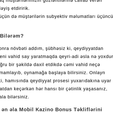
aq müştərilərimizin gözləntilərinə cavab verən
əyiş etdiririk.
na üçün də müştərilərin subyektiv məlumatları üçünc
 Bilərəm?
onra növbəti addım, şübhəsiz ki, qeydiyyatdan
eni vahid say yaratmaqda qeyri-adi əsla nə yoxdur
ru bir şəkildə daxil etdikdə cəmi vahid neçə
amamlayıb, oynamağa başlaya bilirsiniz. Onlayn
ki, hamısında qeydiyyat prosesi yuxarıdakına uyar
tdan keçərkən hər hansı bir çətinlik yaşasanız,
la bilərsiniz.
ən əla Mobil Kazino Bonus Təkliflərini