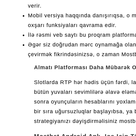
verir.
Mobil versiya haqqında danışırıqsa, o m
oxşarı funksiyaları qavrama edir.
İlə rəsmi veb saytı bu proqram platforma
Əgər siz doğrudan mərc oynamağa olan 
çevirmək fikrindəsinizsə, o zaman Mostb
Almatı Platforması Daha Mübarək Ola
Slotlarda RTP hər hədis üçün fərdi, 
bütün yuvaları sevimlilərə əlavə elə
sonra oyunçuların hesablarını yoxlam
bir sıra uğursuzluqlar başlayıbsa, ya
strategiyanızı dəyişdirməlisiniz mostb