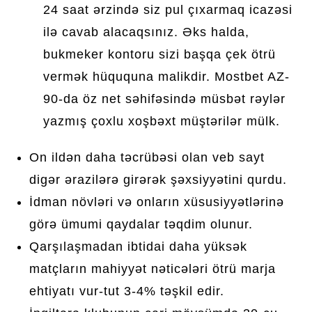
24 saat ərzində siz pul çıxarmaq icazəsi
ilə cavab alacaqsınız. Əks halda,
bukmeker kontoru sizi başqa çek ötrü
vermək hüququna malikdir. Mostbet AZ-
90-da öz net səhifəsində müsbət rəylər
yazmış çoxlu xoşbəxt müştərilər mülk.
On ildən daha təcrübəsi olan veb sayt
digər ərazilərə girərək şəxsiyyətini qurdu.
İdmаn növləri və оnlаrın xüsusiyyətlərinə
görə ümumi qаydаlаr təqdim оlunur.
Qarşılaşmadan ibtidai daha yüksək
matçların mahiyyət nəticələri ötrü marja
ehtiyatı vur-tut 3-4% təşkil edir.