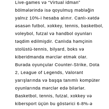
Live-games və “Virtual idman”
bölmələrində isə qoyulmuş məbləğin
yalnız 10%-i hesaba alınır. Canlı-xətdə
əsasən futbol, xokkey, tennis, basketbol,
voleybol, futzal və handbol oyunları
təqdim edilmişdir. Canlıda həmçinin
stolüstü-tennis, bilyard, boks və
kiberidmanda mərclər etmək olar.
Burada oyunçular Counter-Strike, Dota
2, League of Legends, Valorant
yarışlarında və başqa tanımlı kompüter
oyunlarında mərclər edə bilərlər.
Basketbol, tennis, futzal, xokkey və
kibersport üçün bu göstərici 6-8%-ə