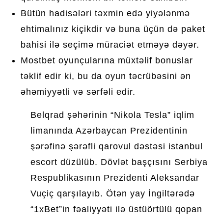
Bütün hadisələri təxmin edə yiyələnmə
ehtimalınız kiçikdir və buna üçün də paket
bahisi ilə seçimə müraciət etməyə dəyər.
Mostbet oyunçularına müxtəlif bonuslar
təklif edir ki, bu da oyun təcrübəsini ən
əhəmiyyətli və sərfəli edir.
Belqrad şəhərinin “Nikola Tesla” iqlim
limanında Azərbaycan Prezidentinin
şərəfinə şərəfli qarovul dəstəsi istanbul
escort düzülüb. Dövlət başçısını Serbiya
Respublikasının Prezidenti Aleksandar
Vuçiç qarşılayıb. Ötən yay İngiltərədə
“1xBet”in fəaliyyəti ilə üstüörtülü qopan