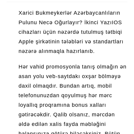
Xarici Bukmeykerlər Azərbaycanlıların
Pulunu Necə Oğurlayır? İkinci Yazı
IOS
cihazları üçün nəzərdə tutulmuş tətbiqi
Apple şirkətinin tələbləri və standartları
nəzərə alınmaqla hazırlanıb.
Hər vahid promosyonla tanış olmağın ən
asan yolu veb-saytdakı oxşar bölməyə
daxil olmaqdır. Bundan artıq, mobil
telefonunuzdan qoyulmuş hər mərc
loyallıq proqramına bonus xalları
gətirəcəkdir. Qalib olsanız, mərcdən
əldə edilən xalis fayda məbləğini
balansınıza götürə biləcəksiniz. Bütün