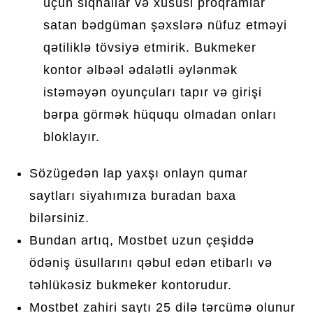
üçün siqnallar və xüsusi proqramlar
satan bədgüman şəxslərə nüfuz etməyi
qətiliklə tövsiyə etmirik. Bukmeker
kontor əlbəəl ədalətli əylənmək
istəməyən oyunçuları tapır və girişi
bərpa görmək hüququ olmadan onları
bloklayır.
Sözügedən lap yaxşı onlayn qumar
saytları siyahımıza buradan baxa
bilərsiniz.
Bundan artıq, Mostbet uzun çeşiddə
ödəniş üsullarını qəbul edən etibarlı və
təhlükəsiz bukmeker kontorudur.
Mostbet zahiri saytı 25 dilə tərcümə olunur