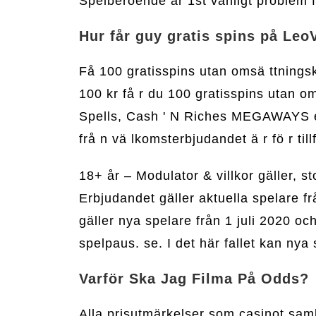
Spelberoende är 1st vanligt problem f
Hur får guy gratis spins på Le
Få 100 gratisspins utan omsä ttningskr
100 kr få r du 100 gratisspins utan o
Spells, Cash ' N Riches MEGAWAYS ell
frå n vä lkomsterbjudandet ä r fö r till
18+ år – Modulator & villkor gäller, st
Erbjudandet gäller aktuella spelare f
gäller nya spelare från 1 juli 2020 och
spelpaus. se. I det här fallet kan nya
Varför Ska Jag Filma På Odds?
Alla prisutmärkelser som casinot samla