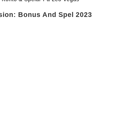
sion: Bonus And Spel 2023