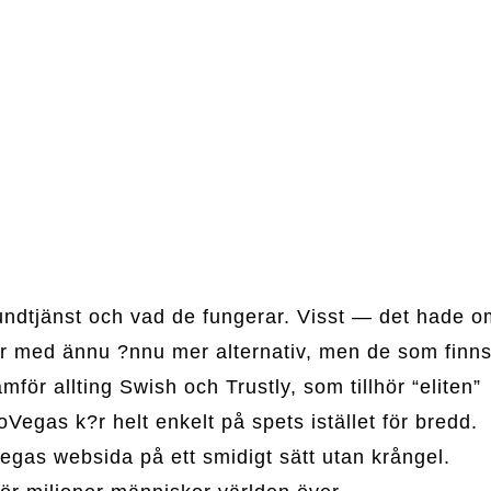
ndtjänst och vad de fungerar. Visst — det hade o
rer med ännu ?nnu mer alternativ, men de som finn
amför allting Swish och Trustly, som tillhör “eliten”
Vegas k?r helt enkelt på spets istället för bredd.
Vegas websida på ett smidigt sätt utan krångel.