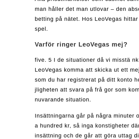
man håller det man utlovar – den abs
betting på nätet. Hos LeoVegas hittar 
spel.
Varför ringer LeoVegas mej?
five. 5 I de situationer då vi misstä 
LeoVegas komma att skicka ut ett mejl
som du har registrerat på ditt konto h
jligheten att svara på frå gor som kom
nuvarande situation.
Insättningarna går på några minuter o
a hundred kr, så inga konstigheter där
insättning och de går att göra uttag d