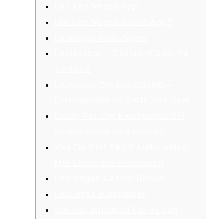
Leo Las Vegas App
Har Leo Vegas Sobre App?
Leovegas Free Spins
Leojackpot – Exklusivt Spel På
Jackpott
Leovegas On-line Casino –
Erbjudanden Av Slots And Spel
Guide För Dig Exempelvis Vill
Skapa Konto Hos Betway
Vad Du Kmr Få Ut Audio-video
Min Leovegas Recension
Leo Vegas Casino Bonus
Leovegas Kampanjer
Var Har Mulighed For At Jag