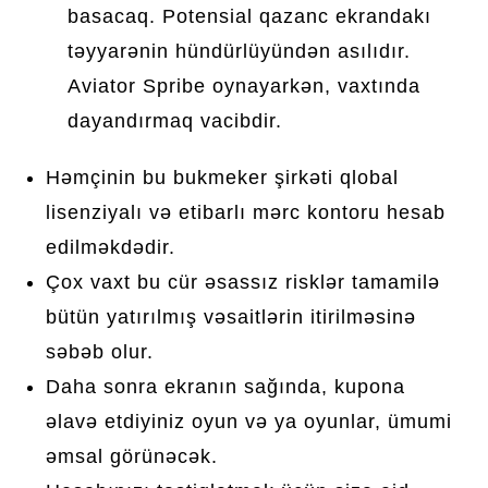
basacaq. Potensial qazanc ekrandakı
təyyarənin hündürlüyündən asılıdır.
Aviator Spribe oynayarkən, vaxtında
dayandırmaq vacibdir.
Həmçinin bu bukmeker şirkəti qlobal
lisenziyalı və etibarlı mərc kontoru hesab
edilməkdədir.
Çox vaxt bu cür əsassız risklər tamamilə
bütün yatırılmış vəsaitlərin itirilməsinə
səbəb olur.
Daha sonra ekranın sağında, kupona
əlavə etdiyiniz oyun və ya oyunlar, ümumi
əmsal görünəcək.