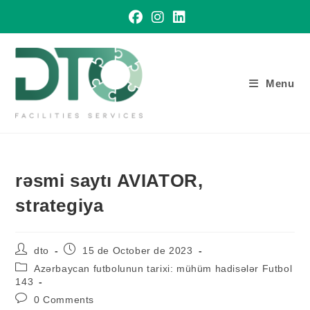
Skip
to
content
Menu
rəsmi saytı AVIATOR,
strategiya
Post
Post
dto
15 de October de 2023
author:
published:
Post
Azərbaycan futbolunun tarixi: mühüm hadisələr Futbol
category:
143
Post
0 Comments