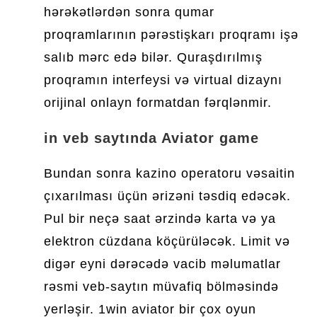
hərəkətlərdən sonra qumar
proqramlarının pərəstişkarı proqramı işə
salıb mərc edə bilər. Quraşdırılmış
proqramın interfeysi və virtual dizaynı
orijinal onlayn formatdan fərqlənmir.
in veb saytında Aviator game
Bundan sonra kazino operatoru vəsaitin
çıxarılması üçün ərizəni təsdiq edəcək.
Pul bir neçə saat ərzində karta və ya
elektron cüzdana köçürüləcək. Limit və
digər eyni dərəcədə vacib məlumatlar
rəsmi veb-saytın müvafiq bölməsində
yerləşir. 1win aviator bir çox oyun