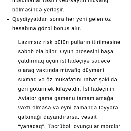
məlumatlar rəsmi veb-saytın müvafiq
bölməsində yerləşir.
Qeydiyyatdan sonra hər yeni gələn öz
hesabına gözəl bonus alır.
Lazımsız risk bütün pulların itirilməsinə
səbəb ola bilər. Oyun prosesini başa
çatdırmaq üçün istifadəçiyə sadəcə
olaraq vaxtında müvafiq düyməni
sıxmaq və öz mükafatını rahat şəkildə
geri götürmək kifayətdir. İstifadəçinin
Aviator game gamenu tamamlamağa
vaxtı olmasa və eyni zamanda təyyarə
qalxmağı dayandırarsa, vəsait
“yanacaq”. Təcrübəli oyunçular mərcləri