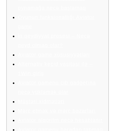
oynamağa necə başlamaq
Oyunun funksionallığı Aviator
game
in qeydiyyat prosesi – Necə
qeyd olmaq olar?
Aviator game xüsusiyyətləri
Alternativ keçid vasitəsi ilə –
1Win giriş
Aviator gamenu cib gadgetına
necə yükləmək olar
Müştəri xidmətləri
Mərc etmək və mərc bazarları
Aviator alqoritm necə hesablanır
Aviator gamenu haradan tapmaq