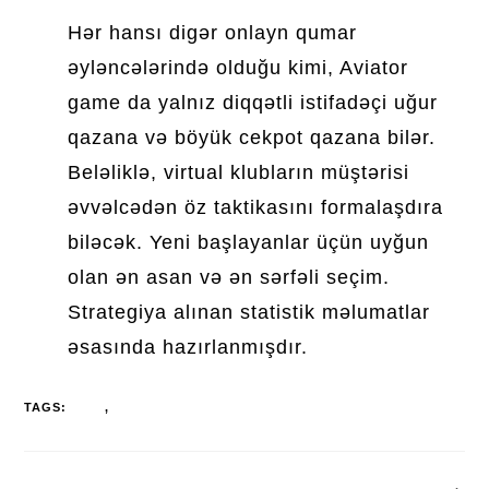
Hər hansı digər onlayn qumar
əyləncələrində olduğu kimi, Aviator
game da yalnız diqqətli istifadəçi uğur
qazana və böyük cekpot qazana bilər.
Beləliklə, virtual klubların müştərisi
əvvəlcədən öz taktikasını formalaşdıra
biləcək. Yeni başlayanlar üçün uyğun
olan ən asan və ən sərfəli seçim.
Strategiya alınan statistik məlumatlar
əsasında hazırlanmışdır.
TAGS
:
1WIN
,
1WIN AZ