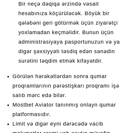
Bir neçə dəqiqə ərzində vəsait
hesabınıza köçürüləcək. Böyük bir
qələbəni geri götürmək üçün ziyarətçi
yoxlamadan keçməlidir. Bunun üçün
administrasiyaya pasportunuzun və ya
digər şəxsiyyəti təsdiq edən sənədin
surətini təqdim etmək kifayətdir.
Görülən hərəkətlərdən sonra qumar
proqramlarının pərəstişkarı proqramı işə
salıb mərc edə bilər.
Mostbet Aviator tanınmış onlayn qumar
platformasıdır.
Limit və digər eyni dərəcədə vacib