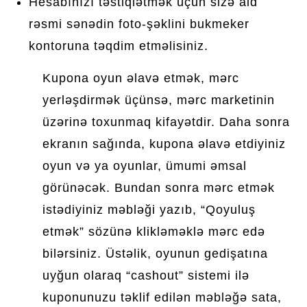
Hesabınızı təstiqlətmək üçün sizə aid
rəsmi sənədin foto-şəklini bukmeker
kontoruna təqdim etməlisiniz.
Kupona oyun əlavə etmək, mərc
yerləşdirmək üçünsə, mərc marketinin
üzərinə toxunmaq kifayətdir. Daha sonra
ekranın sağında, kupona əlavə etdiyiniz
oyun və ya oyunlar, ümumi əmsal
görünəcək. Bundan sonra mərc etmək
istədiyiniz məbləği yazıb, “Qoyuluş
etmək” sözünə klikləməklə mərc edə
bilərsiniz. Üstəlik, oyunun gedişatına
uyğun olaraq “cashout” sistemi ilə
kuponunuzu təklif edilən məbləğə sata,