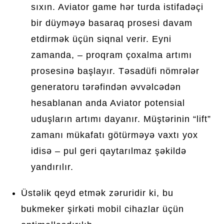
sıxın. Aviator game hər turda istifadəçi
bir düyməyə basaraq prosesi davam
etdirmək üçün siqnal verir. Eyni
zamanda, – proqram çoxalma artımı
prosesinə başlayır. Təsadüfi nömrələr
generatoru tərəfindən əvvəlcədən
hesablanan anda Aviator potensial
uduşların artımı dayanır. Müştərinin “lift”
zamanı mükafatı götürməyə vaxtı yox
idisə – pul geri qaytarılmaz şəkildə
yandırılır.
Üstəlik qeyd etmək zəruridir ki, bu
bukmeker şirkəti mobil cihazlar üçün