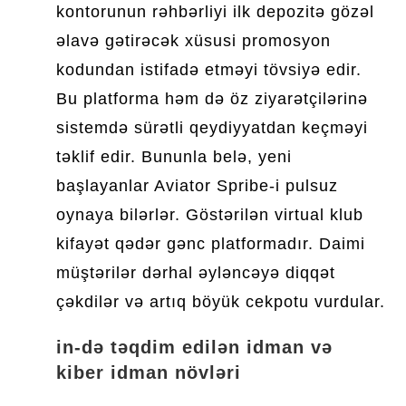
kontorunun rəhbərliyi ilk depozitə gözəl
əlavə gətirəcək xüsusi promosyon
kodundan istifadə etməyi tövsiyə edir.
Bu platforma həm də öz ziyarətçilərinə
sistemdə sürətli qeydiyyatdan keçməyi
təklif edir. Bununla belə, yeni
başlayanlar Aviator Spribe-i pulsuz
oynaya bilərlər. Göstərilən virtual klub
kifayət qədər gənc platformadır. Daimi
müştərilər dərhal əyləncəyə diqqət
çəkdilər və artıq böyük cekpotu vurdular.
in-də təqdim edilən idman və
kiber idman növləri