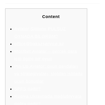
comments:
Content
Aviator Slotunu PULSUZ
OYNADA BİLƏRƏM?
office@bakazservice.az
Mostbet Aviator – gerçek para
için ilginç bir oyun
Pin-Up Aviator: oyun qaydaları
və strategiyaları, slotdan istifadə
üçün bonuslar
SPFS nədir?
Rusiya Ukraynada məğlubiyyətə
doğru gedir?