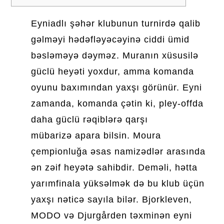
Eyniadlı şəhər klubunun turnirdə qalib
gəlməyi hədəfləyəcəyinə ciddi ümid
bəsləməyə dəyməz. Muranın xüsusilə
güclü heyəti yoxdur, amma komanda
oyunu baxımından yaxşı görünür. Eyni
zamanda, komanda çətin ki, pley-offda
daha güclü rəqiblərə qarşı
çeşidli
mübarizə apara bilsin. Moura
çempionluğa əsas namizədlər arasında
ən zəif heyətə sahibdir. Deməli, hətta
yarımfinala yüksəlmək də bu klub üçün
yaxşı nəticə sayıla bilər. Bjorkleven,
MODO və Djurgården təxminən eyni