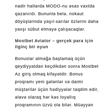
nadir hallarda MODO-nu əsas vaxtda
qazanırdı. Bununla belə, nokaut
döyüşlərində yaşıl-sarılar özlərini daha
yaxşı sübut etməyə çalışacaqlar.
Mostbet Aviator – gerçek para için
ilginç bir oyun
Bonuslar almağa başlamaq üçün
qeydiyyatdan keçdikdən sonra Mostbet
Az giriş olmaq kifayətdir. Bonus
proqramı yeni gələnlər və daimi
müştərilər üçün hədiyyələr təqdim edir,
əlavə olaraq hər kəs loyallıq
proqramının üzvü ola bilər. Müəyyən