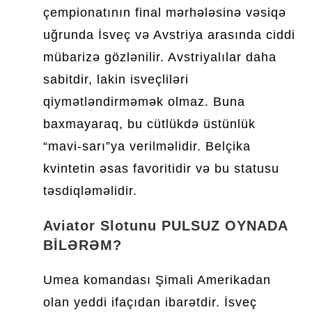
çempionatının final mərhələsinə vəsiqə
uğrunda İsveç və Avstriya arasında ciddi
mübarizə gözlənilir. Avstriyalılar daha
sabitdir, lakin isveçliləri
qiymətləndirməmək olmaz. Buna
baxmayaraq, bu cütlükdə üstünlük
“mavi-sarı”ya verilməlidir. Belçika
kvintetin əsas favoritidir və bu statusu
təsdiqləməlidir.
Aviator Slotunu PULSUZ OYNADA
BİLƏRƏM?
Umea komandası Şimali Amerikadan
olan yeddi ifaçıdan ibarətdir. İsveç