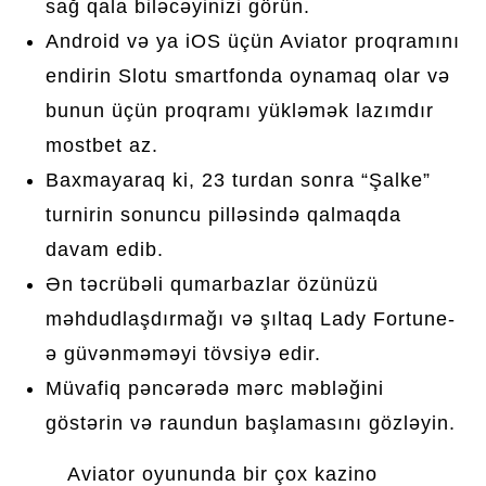
sağ qala biləcəyinizi görün.
Android və ya iOS üçün Aviator proqramını
endirin Slotu smartfonda oynamaq olar və
bunun üçün proqramı yükləmək lazımdır
mostbet az.
Baxmayaraq ki, 23 turdan sonra “Şalke”
turnirin sonuncu pilləsində qalmaqda
davam edib.
Ən təcrübəli qumarbazlar özünüzü
məhdudlaşdırmağı və şıltaq Lady Fortune-
ə güvənməməyi tövsiyə edir.
Müvafiq pəncərədə mərc məbləğini
göstərin və raundun başlamasını gözləyin.
Aviator oyununda bir çox kazino