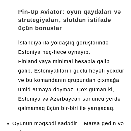
Pin-Up Aviator: oyun qaydaları və
strategiyaları, slotdan istifadə
üçün bonuslar
İslandiya ilə yoldaşlıq görüşlərində
Estoniya heç-heçə oynayıb,
Finlandiyaya minimal hesabla qalib
gəlib. Estoniyalıların güclü heyəti yoxdur
və bu komandanın qrupundan çıxmağa
ümid etməyə dəyməz. Çox güman ki,
Estoniya və Azərbaycan sonuncu yerdə
qalmamaq üçün bir-biri ilə yarışacaq.
Oyunun məqsədi sadədir – Marsa gedin və