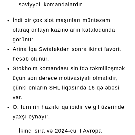
səviyyəli komandalardır.
İndi bir çox slot maşınları müntəzəm
olaraq onlayn kazinoların kataloqunda
görünür.
Arina İqa Swiatekdən sonra ikinci favorit
hesab olunur.
Stokholm komandası sinifdə təkmilləşmək
üçün son dərəcə motivasiyalı olmalıdır,
çünki onların SHL liqasında 16 qələbəsi
var.
O, turnirin hazırkı qalibidir və gil üzərində
yaxşı oynayır.
İkinci sıra və 2024-cü il Avropa