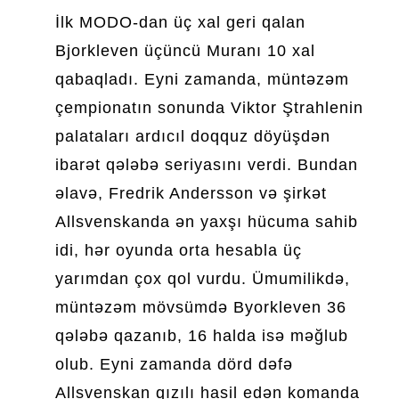
İlk MODO-dan üç xal geri qalan
Bjorkleven üçüncü Muranı 10 xal
qabaqladı. Eyni zamanda, müntəzəm
çempionatın sonunda Viktor Ştrahlenin
palataları ardıcıl doqquz döyüşdən
ibarət qələbə seriyasını verdi. Bundan
əlavə, Fredrik Andersson və şirkət
Allsvenskanda ən yaxşı hücuma sahib
idi, hər oyunda orta hesabla üç
yarımdan çox qol vurdu. Ümumilikdə,
müntəzəm mövsümdə Byorkleven 36
qələbə qazanıb, 16 halda isə məğlub
olub. Eyni zamanda dörd dəfə
Allsvenskan qızılı hasil edən komanda