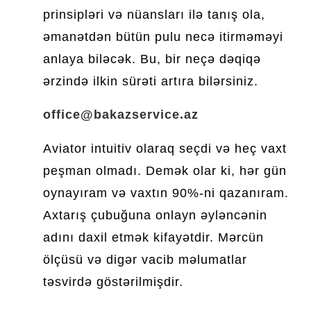
prinsipləri və nüansları ilə tanış ola,
əmanətdən bütün pulu necə itirməməyi
anlaya biləcək. Bu, bir neçə dəqiqə
ərzində ilkin sürəti artıra bilərsiniz.
office@bakazservice.az
Aviator intuitiv olaraq seçdi və heç vaxt
peşman olmadı. Demək olar ki, hər gün
oynayıram və vaxtın 90%-ni qazanıram.
Axtarış çubuğuna onlayn əyləncənin
adını daxil etmək kifayətdir. Mərcün
ölçüsü və digər vacib məlumatlar
təsvirdə göstərilmişdir.