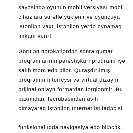
sayəsində oyunun mobil versiyası mobil
cihazlara sürətlə yüklənir və oyunçuya
istənilən vaxt, istənilən yerdə oynamaq
imkanı verir!
Görülən hərəkətlərdən sonra qumar
proqramlarının pərəstişkarı proqramı işə
salıb mərc edə bilər. Quraşdırılmış
proqramın interfeysi və virtual dizaynı
orijinal onlayn formatdan fərqlənmir. Bu
baxımdan, təcrübəsindən asılı
olmayaraq istənilən İnternet istifadəçisi
https://mostbet-az.xyz/qeydiyyat/
funksionallıqda naviqasiya edə biləcək.