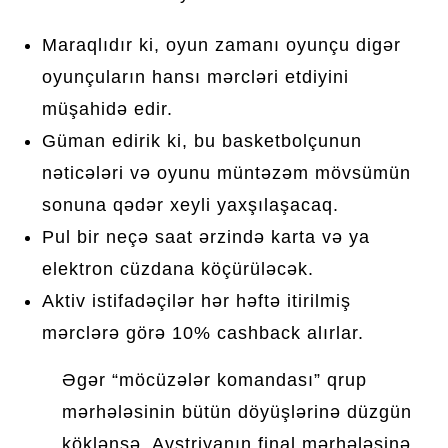
Maraqlıdır ki, oyun zamanı oyunçu digər
oyunçuların hansı mərcləri etdiyini
müşahidə edir.
Güman edirik ki, bu basketbolçunun
nəticələri və oyunu müntəzəm mövsümün
sonuna qədər xeyli yaxşılaşacaq.
Pul bir neçə saat ərzində karta və ya
elektron cüzdana köçürüləcək.
Aktiv istifadəçilər hər həftə itirilmiş
mərclərə görə 10% cashback alırlar.
Əgər “möcüzələr komandası” qrup
mərhələsinin bütün döyüşlərinə düzgün
köklənsə, Avstriyanın final mərhələsinə