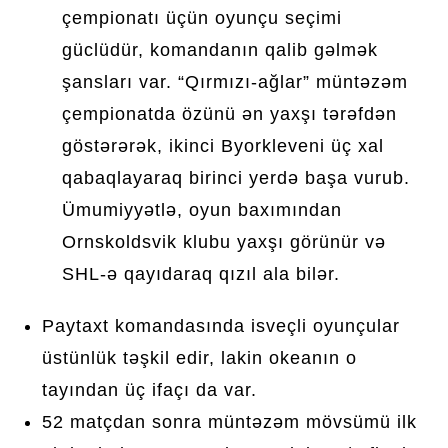
çempionatı üçün oyunçu seçimi
güclüdür, komandanın qalib gəlmək
şansları var. “Qırmızı-ağlar” müntəzəm
çempionatda özünü ən yaxşı tərəfdən
göstərərək, ikinci Byorkleveni üç xal
qabaqlayaraq birinci yerdə başa vurub.
Ümumiyyətlə, oyun baxımından
Ornskoldsvik klubu yaxşı görünür və
SHL-ə qayıdaraq qızıl ala bilər.
Paytaxt komandasında isveçli oyunçular
üstünlük təşkil edir, lakin okeanın o
tayından üç ifaçı da var.
52 matçdan sonra müntəzəm mövsümü ilk