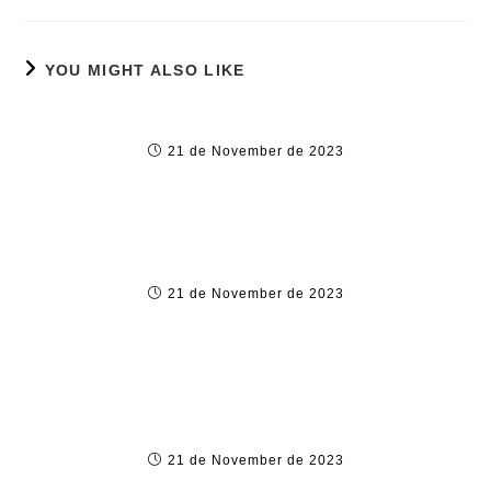
YOU MIGHT ALSO LIKE
Bonus endirimler Təhsil Portalı
21 de November de 2023
SmartPay az : Onlayn Ödəniş Portalı
21 de November de 2023
Aviator oyna və qazan Rəsmi sayti Aviator
Azerbaycan
21 de November de 2023