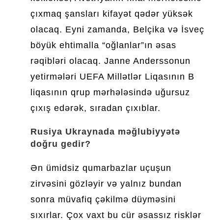
çıxmaq şansları kifayət qədər yüksək
olacaq. Eyni zamanda, Belçika və İsveç
böyük ehtimalla “oğlanlar”ın əsas
rəqibləri olacaq. Janne Anderssonun
yetirmələri UEFA Millətlər Liqasının B
liqasının qrup mərhələsində uğursuz
çıxış edərək, sıradan çıxıblar.
Rusiya Ukraynada məğlubiyyətə
doğru gedir?
Ən ümidsiz qumarbazlar uçuşun
zirvəsini gözləyir və yalnız bundan
sonra müvafiq çəkilmə düyməsini
sıxırlar. Çox vaxt bu cür əsassız risklər