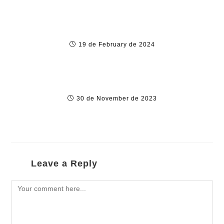
Secrets of the Aviator casino online game
by Spribe
19 de February de 2024
Ilucki Casino Guide
30 de November de 2023
Leave a Reply
Comment