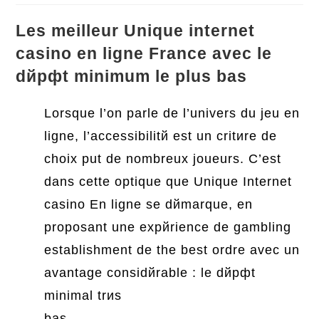
Les meilleur Unique internet
casino en ligne France avec le
dйpфt minimum le plus bas
Lorsque l’on parle de l’univers du jeu en
ligne, l’accessibilitй est un critиre de
choix put de nombreux joueurs. C’est
dans cette optique que Unique Internet
casino En ligne se dйmarque, en
proposant une expйrience de gambling
establishment de the best ordre avec un
avantage considйrable : le dйpфt
minimal trиs
bas.
https://getfoureyes.com/s/0Fk9K/