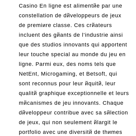
Casino En ligne est alimentйe par une
constellation de dйveloppeurs de jeux
de premiиre classe. Ces crйateurs
incluent des gйants de l’industrie ainsi
que des studios innovants qui apportent
leur touche special au monde du jeu en
ligne. Parmi eux, des noms tels que
NetEnt, Microgaming, et Betsoft, qui
sont reconnus pour leur йquitй, leur
qualitй graphique exceptionnelle et leurs
mйcanismes de jeu innovants. Chaque
dйveloppeur contribue avec sa sйlection
de jeux, qui non seulement йlargit le
portfolio avec une diversitй de thиmes