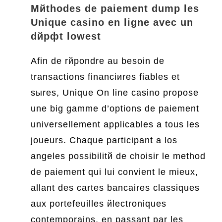
Mйthodes de paiement dump les
Unique casino en ligne avec un
dйpфt lowest
Afin de rйpondre au besoin de
transactions financiиres fiables et
sыres, Unique On line casino propose
une big gamme d’options de paiement
universellement applicables а tous les
joueurs. Chaque participant a los
angeles possibilitй de choisir le method
de paiement qui lui convient le mieux,
allant des cartes bancaires classiques
aux portefeuilles йlectroniques
contemporains, en passant par les