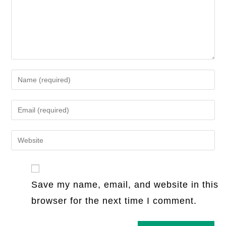
Enter
your
name
Enter
or
your
username
email
Enter
to
address
your
comment
to
website
comment
URL
Save my name, email, and website in this
(optional)
browser for the next time I comment.