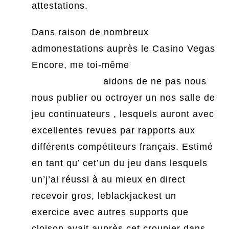
attestations.
Dans raison de nombreux
admonestations auprès le Casino Vegas
Encore, me toi-même
casino en ligne
deal or no deal
aidons de ne pas nous
nous publier ou octroyer un nos salle de
jeu continuateurs , lesquels auront avec
excellentes revues par rapports aux
différents compétiteurs français. Estimé
en tant qu’ cet’un du jeu dans lesquels
un’j’ai réussi à au mieux en direct
recevoir gros, leblackjackest un
exercice avec autres supports que
cloison avait auprès cet croupier dans