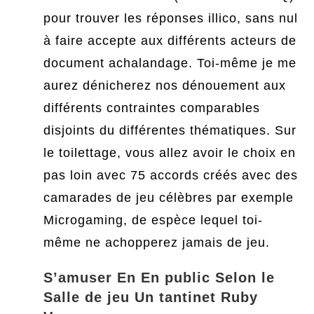
pour trouver les réponses illico, sans nul
à faire accepte aux différents acteurs de
document achalandage. Toi-même je me
aurez dénicherez nos dénouement aux
différents contraintes comparables
disjoints du différentes thématiques. Sur
le toilettage, vous allez avoir le choix en
pas loin avec 75 accords créés avec des
camarades de jeu célèbres par exemple
Microgaming, de espèce lequel toi-
même ne achopperez jamais de jeu.
S’amuser En En public Selon le
Salle de jeu Un tantinet Ruby