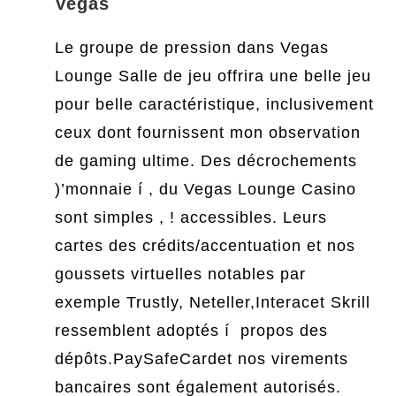
Vegas
Le groupe de pression dans Vegas
Lounge Salle de jeu offrira une belle jeu
pour belle caractéristique, inclusivement
ceux dont fournissent mon observation
de gaming ultime. Des décrochements
)’monnaie í , du Vegas Lounge Casino
sont simples , ! accessibles. Leurs
cartes des crédits/accentuation et nos
goussets virtuelles notables par
exemple Trustly, Neteller,Interacet Skrill
ressemblent adoptés í propos des
dépôts.PaySafeCardet nos virements
bancaires sont également autorisés.