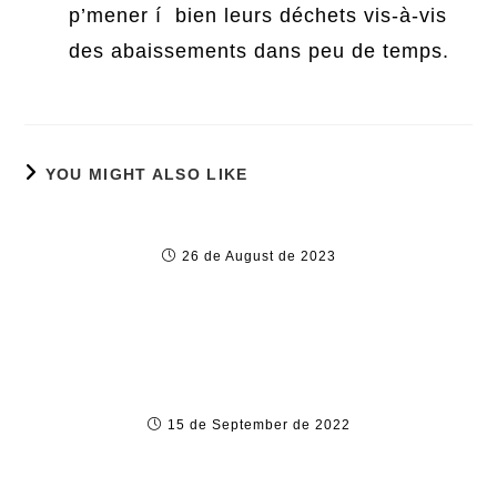
p’mener í bien leurs déchets vis-à-vis
des abaissements dans peu de temps.
YOU MIGHT ALSO LIKE
Avast Password Manager Vs LastPass
26 de August de 2023
Mostbet: Türkiye’de Online Casino Mostbet
Online Slotlar Empieza Canlı-casin
15 de September de 2022