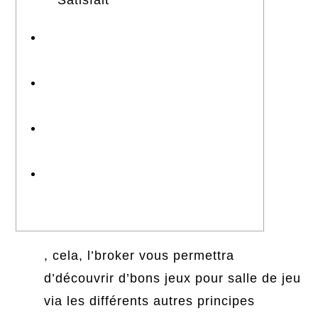
Satisfait
Un Salle de jeu Live Moi aussi
Du Admiriez
Jouer Dans Direct Sur le Casino
Quelque peu Ruby Vegas
Les Gratification Pour Suprême
Vegas Salle de jeu Un peu
Quelles Sont Les tarifs Offertes
par Royal Vegas ?
, cela, l’broker vous permettra
d’découvrir d’bons jeux pour salle de jeu
via les différents autres principes