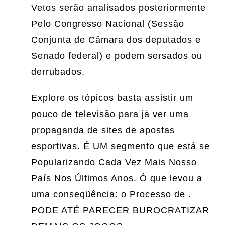
Vetos serão analisados ​​posteriormente
Pelo Congresso Nacional (Sessão
Conjunta de Câmara dos deputados e
Senado federal) e podem sersados ​​ou
derrubados.
Explore os tópicos basta assistir um
pouco de televisão para já ver uma
propaganda de sites de apostas
esportivas. É UM segmento que está se
Popularizando Cada Vez Mais Nosso
País Nos Últimos Anos. Ó que levou a
uma conseqüência: o Processo de .
PODE ATÉ PARECER BUROCRATIZAR