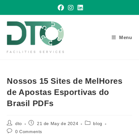
Skip
to
content
Menu
Nossos 15 Sites de MelHores
de Apostas Esportivas do
Brasil PDFs
Post
Post
Post
dto
21 de May de 2024
blog
author:
published:
category:
Post
0 Comments
comments: