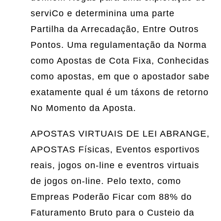
serviCo e determinina uma parte
Partilha da Arrecadação, Entre Outros
Pontos. Uma regulamentação da Norma
como Apostas de Cota Fixa, Conhecidas
como apostas, em que o apostador sabe
exatamente qual é um táxons de retorno
No Momento da Aposta.
APOSTAS VIRTUAIS DE LEI ABRANGE,
APOSTAS Físicas, Eventos esportivos
reais, jogos on-line e eventros virtuais
de jogos on-line. Pelo texto, como
Empreas Poderão Ficar com 88% do
Faturamento Bruto para o Custeio da