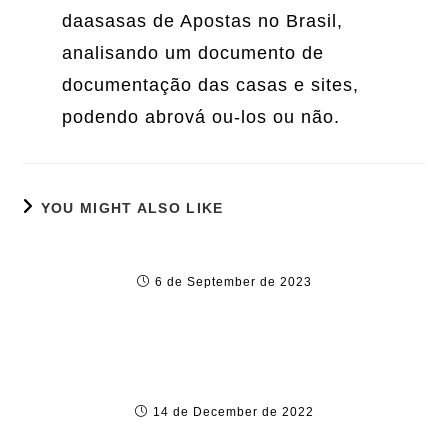
daasasas de Apostas no Brasil,
analisando um documento de
documentação das casas e sites,
podendo abrová ou-los ou não.
YOU MIGHT ALSO LIKE
1xbet India
6 de September de 2023
Find a Gay Chat Room – Meet Local Gay
14 de December de 2022