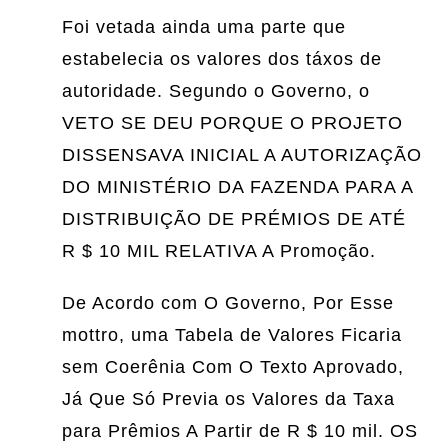
Foi vetada ainda uma parte que
estabelecia os valores dos táxos de
autoridade. Segundo o Governo, o
VETO SE DEU PORQUE O PROJETO
DISSENSAVA INICIAL A AUTORIZAÇÃO
DO MINISTÉRIO DA FAZENDA PARA A
DISTRIBUIÇÃO DE PRÉMIOS DE ATÉ
R $ 10 MIL RELATIVA A Promoção.
De Acordo com O Governo, Por Esse
mottro, uma Tabela de Valores Ficaria
sem Coerênia Com O Texto Aprovado,
Já Que Só Previa os Valores da Taxa
para Prêmios A Partir de R $ 10 mil. OS