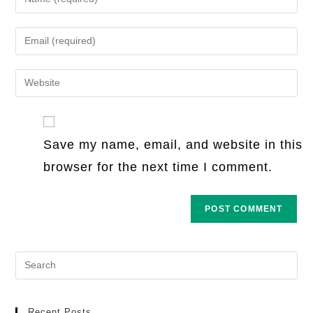
your
name
Enter
or
your
username
email
Enter
to
address
your
comment
to
website
comment
URL
Save my name, email, and website in this
(optional)
browser for the next time I comment.
Recent Posts