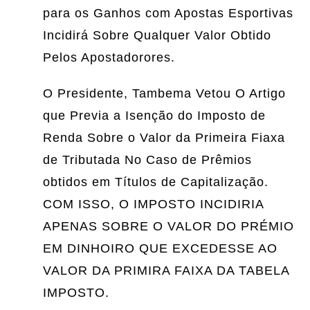
para os Ganhos com Apostas Esportivas
Incidirá Sobre Qualquer Valor Obtido
Pelos Apostadorores.
O Presidente, Tambema Vetou O Artigo
que Previa a Isenção do Imposto de
Renda Sobre o Valor da Primeira Fiaxa
de Tributada No Caso de Prêmios
obtidos em Títulos de Capitalização.
COM ISSO, O IMPOSTO INCIDIRIA
APENAS SOBRE O VALOR DO PRÉMIO
EM DINHOIRO QUE EXCEDESSE AO
VALOR DA PRIMIRA FAIXA DA TABELA
IMPOSTO.