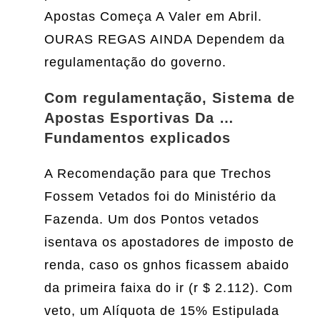
Apostas Começa A Valer em Abril.
OURAS REGAS AINDA Dependem da
regulamentação do governo.
Com regulamentação, Sistema de
Apostas Esportivas Da …
Fundamentos explicados
A Recomendação para que Trechos
Fossem Vetados foi do Ministério da
Fazenda. Um dos Pontos vetados
isentava os apostadores de imposto de
renda, caso os gnhos ficassem abaido
da primeira faixa do ir (r $ 2.112). Com
veto, um Alíquota de 15% Estipulada