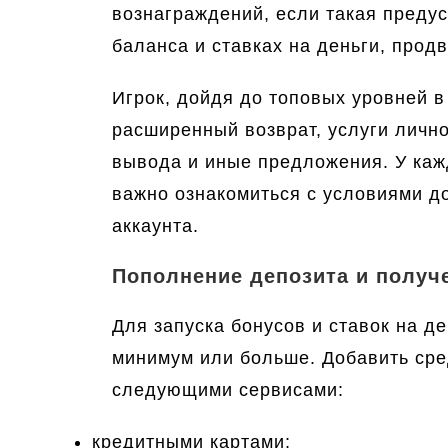
вознаграждений, если такая предус
баланса и ставках на деньги, прод
Игрок, дойдя до топовых уровней 
расширенный возврат, услуги личн
вывода и иные предложения. У каж
важно ознакомиться с условиями д
аккаунта.
Пополнение депозита и полу
Для запуска бонусов и ставок на д
минимум или больше. Добавить сре
следующими сервисами:
кредитными картами;