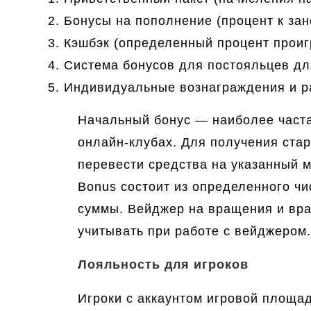
Бонусы на пополнение (процент к зан
Кэшбэк (определенный процент проиг
Система бонусов для постояльцев дл
Индивидуальные вознаграждения и р
Начальный бонус — наиболее част
онлайн-клубах. Для получения стар
перевести средства на указанный м
Bonus состоит из определенного ч
суммы. Вейджер на вращения и вра
учитывать при работе с вейджером.
Лояльность для игроков
Игроки с аккаунтом игровой площа