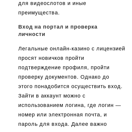
для видеослотов и иные
преимущества.
Вход на портал и проверка
личности
Легальные онлайн-казино с лицензией
просят новичков пройти
подтверждение профиля, пройти
проверку документов. Однако до
этого понадобится осуществить вход.
Зайти в аккаунт можно с
использованием логина, где логин —
номер или электронная почта, и
пароль для входа. Далее важно