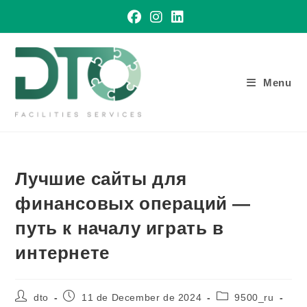
Skip
to
content
Menu
Лучшие сайты для
финансовых операций —
путь к началу играть в
интернете
Post
Post
Post
dto
11 de December de 2024
9500_ru