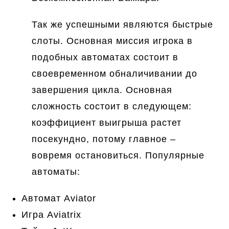
Так же успешными являются быстрые
слоты. Основная миссия игрока в
подобных автоматах состоит в
своевременном обналичивании до
завершения цикла. Основная
сложность состоит в следующем:
коэффициент выигрыша растет
посекундно, потому главное –
вовремя остановиться. Популярные
автоматы:
Автомат Aviator
Игра Aviatrix