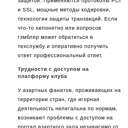
защитой. Применяются протоколы PCI
и SSL, мощные методы кодировки,
технологии защиты транзакций. Если
что-то непонятно или вопросов
гэмблер может обратиться в
техслужбу и оперативно получить
ответ профессиональный ответ.
Трудности с доступом на
платформу клуба
У азартных фанатов, проживающих на
территории стран, где игорная
деятельность нелегальна по нормам,
возникают проблемы с доступом на
портал азартного зала независимо от,