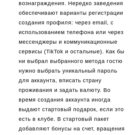
вознаграждения. Нередко заведения
обеспечивают варианты регистрации
создания профиля: через email, с
использованием телефона или через
мессенджеры и коммуникационные
сервисы (TikTok и остальные). Как бы
ни выбрал выбранного метода гостю
нужно выбрать уникальный пароль
для аккаунта, вписать страну
проживания и задать валюту. Во
время создания аккаунта иногда
выдают стартовый подарок, если это
есть в клубе. В стартовый пакет
добавляют бонусы на счет, вращения