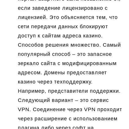
если заведение лицензировано с
лицензией. Это объясняется тем, что
сети передачи данных блокируют
доступ к сайтам адреса казино.
Способов решения множество. Самый
популярный способ – это запасное
зеркало сайта с модифицированным
адресом. Домены предоставляет
казино через техподдержку.
Например, представители поддержки.
Следующий вариант – это сервис
VPN. Соединение через VPN проходит
через расширение с использованием
плагина либо через софт на