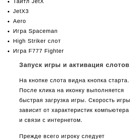
Тайтл JetX
JetX3
Aero
Игра Spaceman
High Striker слот
Игра F777 Fighter
Запуск игры и активация слотов
На кнопке слота видна кнопка старта.
После клика на иконку выполняется
быстрая загрузка игры. Скорость игры
зависит от характеристик компьютера
и связи с интернетом.
Прежде всего игроку следует