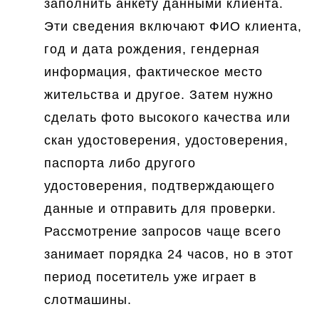
заполнить анкету данными клиента.
Эти сведения включают ФИО клиента,
год и дата рождения, гендерная
информация, фактическое место
жительства и другое. Затем нужно
сделать фото высокого качества или
скан удостоверения, удостоверения,
паспорта либо другого
удостоверения, подтверждающего
данные и отправить для проверки.
Рассмотрение запросов чаще всего
занимает порядка 24 часов, но в этот
период посетитель уже играет в
слотмашины.