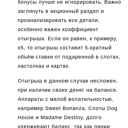
бонусы лучше не игнорировать. Важно
заглянуть в акционный раздел и
проанализировать все детали,
особенно важен коэффициент
отыгрыша. Если он равен, к примеру,
x5, то отыгрыш составит 5-кратный
объём ставки от подаренной в слотах,
настолках и картах.
Отыгрыш в данном случае несложен,
при наличии своих денег на балансе.
Аппараты с малой волатильностью,
например Sweet Bonanza, Слоты Dog
House и Madame Destiny, долго
удерживают баланс, так как линии