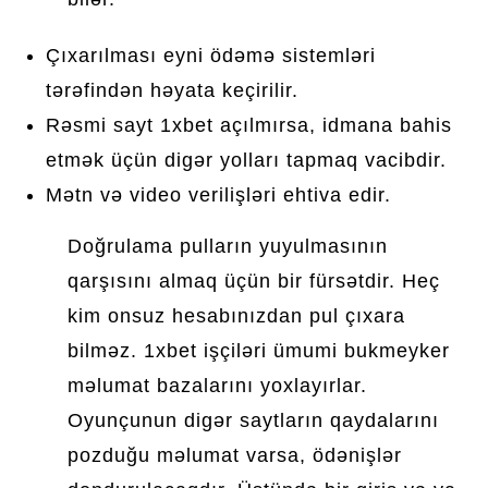
Çıxarılması eyni ödəmə sistemləri
tərəfindən həyata keçirilir.
Rəsmi sayt 1xbet açılmırsa, idmana bahis
etmək üçün digər yolları tapmaq vacibdir.
Mətn və video verilişləri ehtiva edir.
Doğrulama pulların yuyulmasının
qarşısını almaq üçün bir fürsətdir. Heç
kim onsuz hesabınızdan pul çıxara
bilməz. 1xbet işçiləri ümumi bukmeyker
məlumat bazalarını yoxlayırlar.
Oyunçunun digər saytların qaydalarını
pozduğu məlumat varsa, ödənişlər