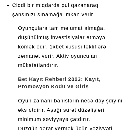
Ciddi bir miqdarda pul qazanaraq
şansınızı sınamağa imkan verir.
Oyunçulara tam məlumat almağa,
düşünülmüş investisiyalar etməyə
kömək edir. 1xbet xüsusi təkliflərə
zəmanət verir. Aktiv oyunçuları
mükafatlandırır.
Bet Kayıt Rehberi 2023: Kayıt,
Promosyon Kodu ve Giriş
Oyun zamanı bahislərin necə dəyişdiyini
əks etdirir. Aşağı sürət düzəlişləri
minimum səviyyəyə çatdırır.
1xbet live
Düzgün qərar vermək üçün vəziyyəti