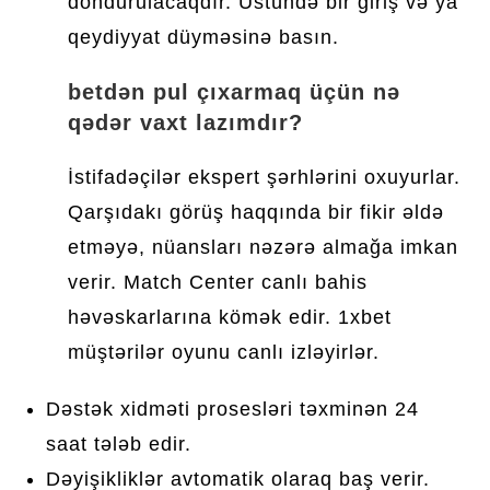
dondurulacaqdır. Üstündə bir giriş və ya
qeydiyyat düyməsinə basın.
betdən pul çıxarmaq üçün nə
qədər vaxt lazımdır?
İstifadəçilər ekspert şərhlərini oxuyurlar.
Qarşıdakı görüş haqqında bir fikir əldə
etməyə, nüansları nəzərə almağa imkan
verir. Match Center canlı bahis
həvəskarlarına kömək edir. 1xbet
müştərilər oyunu canlı izləyirlər.
Dəstək xidməti prosesləri təxminən 24
saat tələb edir.
Dəyişikliklər avtomatik olaraq baş verir.