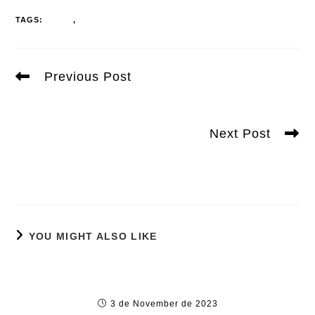
TAGS
:
1XBET
,
1XBET AZ
Read
Previous Post
more
1xBet giriş, güzgü 1 xBet Azərbaycanda rəsmi
articles
sayt
Next Post
1xBet giriş, güzgü 1 xBet Azərbaycanda rəsmi
sayt
YOU MIGHT ALSO LIKE
1xBet, 1xbet Giriş, 1xbet Türkiye, 1xbet
Girişi, XBET, Birxbet
3 de November de 2023