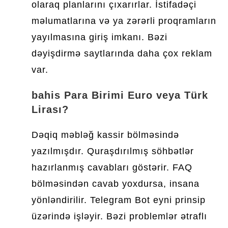
olaraq planlarını çıxarırlar. İstifadəçi
məlumatlarına və ya zərərli proqramların
yayılmasına giriş imkanı. Bəzi
dəyişdirmə saytlarında daha çox reklam
var.
bahis Para Birimi Euro veya Türk
Lirası?
Dəqiq məbləğ kassir bölməsində
yazılmışdır. Quraşdırılmış söhbətlər
hazırlanmış cavabları göstərir. FAQ
bölməsindən cavab yoxdursa, insana
yönləndirilir. Telegram Bot eyni prinsip
üzərində işləyir. Bəzi problemlər ətraflı