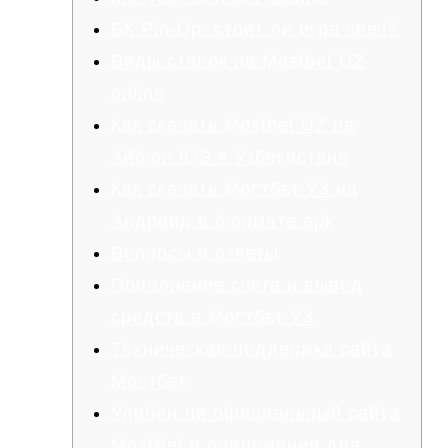
БК Pin-Up: стоит ли игра свеч?
Виды ставок на Mostbet UZ
online
Как скачать Mostbet UZ на
Айфон iOS в Узбекистане
Как скачать Мостбет УЗ на
Андроид в формате apk
Вопросы и ответы
Пополнение счета и вывод
средств в Мостбет УЗ
Техническая поддержка сайта
Мостбет
Удобен ли официальный сайта
MostBet и приложения для