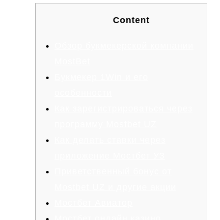
Content
Обзор букмекерской компании
MostBet
Букмекер 1Win и его
особенности
Как зарегистрироваться через
программу Mostbet UZ
Как делать ставки через
приложение Мостбет УЗ
Приветственный бонус от
Mostbet UZ и другие акции
Мостбет Авиатор
Мостбет онлайн казино