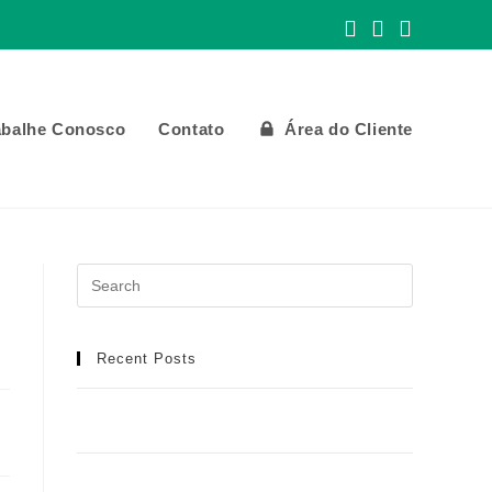
abalhe Conosco
Contato
Área do Cliente
Recent Posts
Meilleur Casino en Ligne : Manuel Détaillé
pour une Aventure de Jeu Idéale
Casino Spinobon : Ta Destination de Jeu en